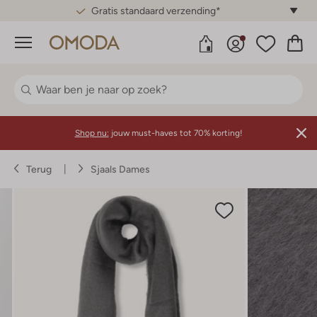
Gratis standaard verzending*
Menu
Shop nu:
jouw must-haves tot 70% korting!
Terug
Sjaals Dames