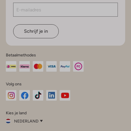
Schrijf je in
Betaalmethodes
Volg ons
Omoda
Omoda
Omoda
Omoda
Omoda
Kies je land
Instagram
Facebook
TikTok
LinkedIn
YouTube
NEDERLAND
Kies