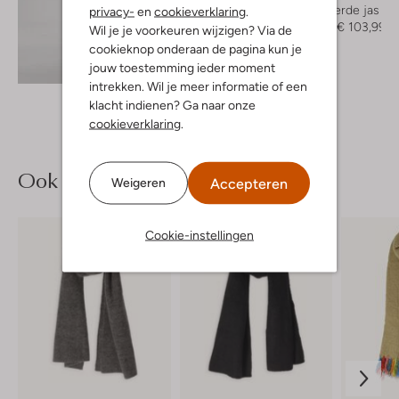
Gewatteerde jas
privacy-
en
cookieverklaring
.
€ 129,95
€ 103,99
Wil je je voorkeuren wijzigen? Via de
cookieknop onderaan de pagina kun je
Ontdek de look
jouw toestemming ieder moment
intrekken. Wil je meer informatie of een
klacht indienen? Ga naar onze
cookieverklaring
.
Ook iets voor jou?
Accepteren
Weigeren
Cookie-instellingen