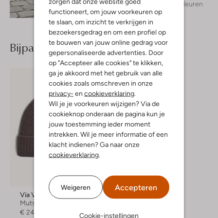
zorgen dat onze website goed
+ meer kleuren
Ontdek de look
functioneert, om jouw voorkeuren op
te slaan, om inzicht te verkrijgen in
bezoekersgedrag en om een profiel op
te bouwen van jouw online gedrag voor
Bijpassende producten
gepersonaliseerde advertenties. Door
op "Accepteer alle cookies" te klikken,
ga je akkoord met het gebruik van alle
cookies zoals omschreven in onze
privacy-
en
cookieverklaring
.
Wil je je voorkeuren wijzigen? Via de
cookieknop onderaan de pagina kun je
jouw toestemming ieder moment
intrekken. Wil je meer informatie of een
klacht indienen? Ga naar onze
cookieverklaring
.
Accepteren
Weigeren
Via Vai
Muts
€ 24,99
Cookie-instellingen