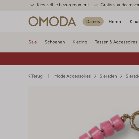
Kies zelf je bezorgmoment
Gratis standaard v
Dames
Heren
Kind
Sale
Schoenen
Kleding
Tassen & Accessoires
Terug
Mode Accessoires
Sieraden
Siera