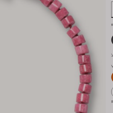
K
V
V
R