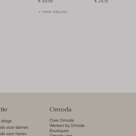
€ 69,99
€ 24,99
+ meer kleuren
tie
Omoda
Over Omoda
e blogs
Werken bij Omoda
ds voor dames
Boutiques
ds voor heren
Omoda-app