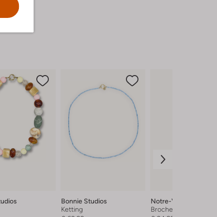
tudios
Bonnie Studios
Notre-V
Ketting
Broche