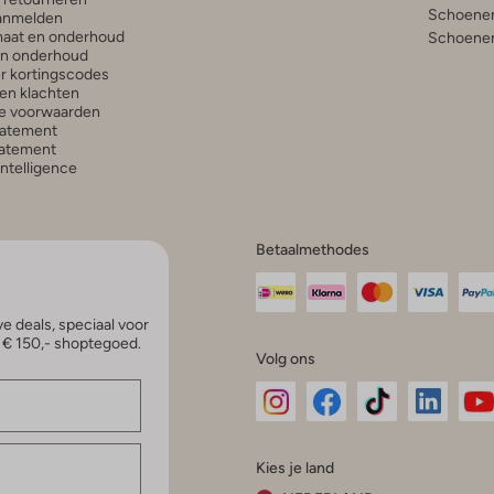
Schoenen
anmelden
aat en onderhoud
Schoenen
en onderhoud
r kortingscodes
en klachten
e voorwaarden
tatement
atement
 Intelligence
Betaalmethodes
e deals, speciaal voor
p € 150,- shoptegoed.
Volg ons
Omoda
Omoda
Omoda
Omoda
Om
Kies je land
Instagram
Facebook
TikTok
LinkedI
Yo