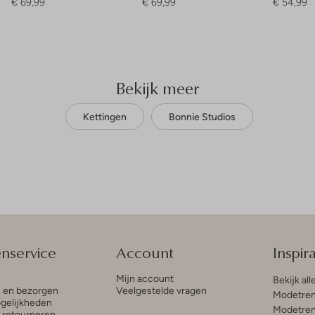
€ 69,99
€ 69,99
€ 54,99
Bekijk meer
Kettingen
Bonnie Studios
enservice
Account
Inspira
Mijn account
Bekijk all
n en bezorgen
Veelgestelde vragen
Modetren
gelijkheden
Modetren
n retourneren