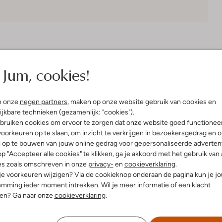
Bezorgen & retourneren
Jum, cookies!
n onze
negen partners
, maken op onze website gebruik van cookies en
elling & Pasvorm
ijkbare technieken (gezamenlijk: "cookies").
bruiken cookies om ervoor te zorgen dat onze website goed functionee
oorkeuren op te slaan, om inzicht te verkrijgen in bezoekersgedrag en 
l op te bouwen van jouw online gedrag voor gepersonaliseerde advertent
p "Accepteer alle cookies" te klikken, ga je akkoord met het gebruik van 
es zoals omschreven in onze
privacy-
en
cookieverklaring
.
 je voorkeuren wijzigen? Via de cookieknop onderaan de pagina kun je j
mming ieder moment intrekken. Wil je meer informatie of een klacht
nen? Ga naar onze
cookieverklaring
.