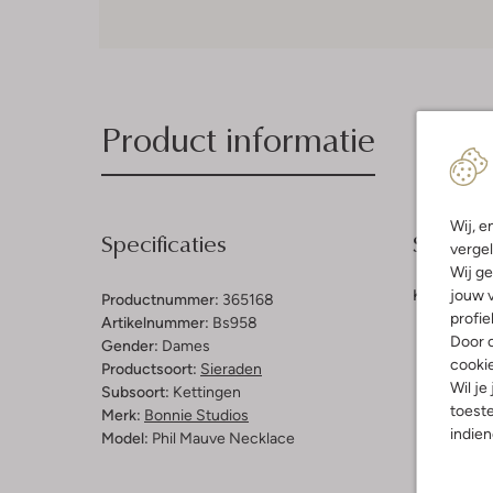
Product informatie
Wij, e
Specificaties
Samenst
vergel
Wij ge
jouw v
Kleur:
Roze
Productnummer:
365168
profie
Artikelnummer:
Bs958
Door o
Gender:
Dames
cooki
Productsoort:
Sieraden
Wil je
Subsoort:
Kettingen
toeste
Merk:
Bonnie Studios
indie
Model:
Phil Mauve Necklace