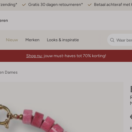
erzending*
Gratis 30 dagen retourneren*
Betaal achteraf met 
eren
Nieuw
Merken
Looks & inspiratie
Shop nu:
jouw must-haves tot 70% korting!
den Dames
K