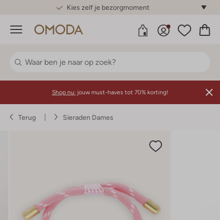
Gratis standaard verzending*
Menu
Shop nu:
jouw must-haves tot 70% korting!
Terug
Sieraden Dames