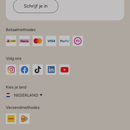
Schrijf je in
Betaalmethodes
Volg ons
Omoda
Omoda
Omoda
Omoda
Omoda
Kies je land
Instagram
Facebook
TikTok
LinkedIn
YouTube
NEDERLAND
Kies
Verzendmethodes
je
Sluit
land
Nederland