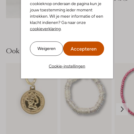
cookieknop onderaan de pagina kun je
jouw toestemming ieder moment
Ontdek de look
intrekken. Wil je meer informatie of een
klacht indienen? Ga naar onze
cookieverklaring
.
Ook iets voor jou?
Accepteren
Weigeren
Cookie-instellingen