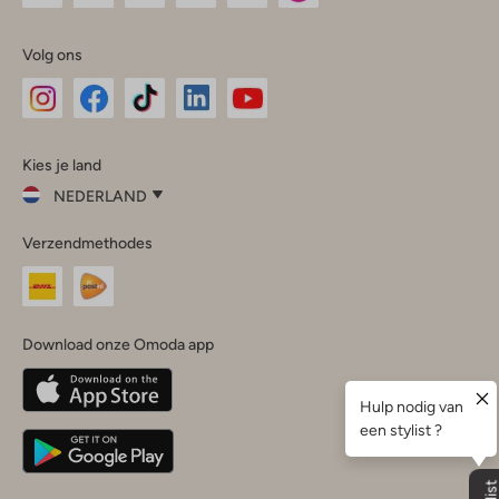
Volg ons
Omoda
Omoda
Omoda
Omoda
Omoda
Kies je land
Instagram
Facebook
TikTok
LinkedIn
YouTube
NEDERLAND
Kies
Verzendmethodes
je
Sluit
land
Nederland
België
(Nederlands)
Download onze Omoda app
Belgique
(Français)
Deutschland