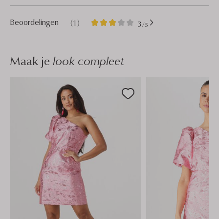
1
3
Beoordelingen
(1)
3
/5
Sterren
Maak je
look compleet