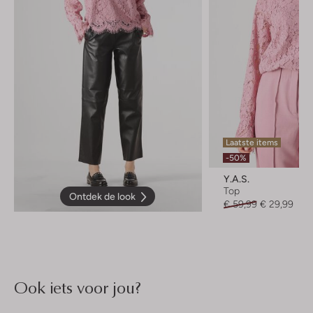
Laatste items
-50%
Y.a.s.
Top
Ontdek de look
€ 59,99
€ 29,99
Ook iets voor jou?