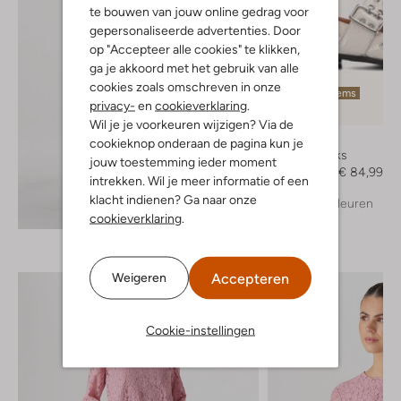
te bouwen van jouw online gedrag voor
gepersonaliseerde advertenties. Door
op "Accepteer alle cookies" te klikken,
ga je akkoord met het gebruik van alle
cookies zoals omschreven in onze
Laatste items
privacy-
en
cookieverklaring
.
-50%
Wil je je voorkeuren wijzigen? Via de
Notre-V
cookieknop onderaan de pagina kun je
Slingbacks
jouw toestemming ieder moment
€ 169,95
€ 84,99
intrekken. Wil je meer informatie of een
klacht indienen? Ga naar onze
+ meer kleuren
Ontdek de look
cookieverklaring
.
Accepteren
Weigeren
Cookie-instellingen