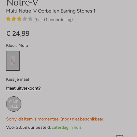
Notre-V
Multi Notre-V Oorbellen Earring Stones 1
3
1
3
/5
(1 beoordeling)
Sterren
€ 24,99
Kleur:
Multi
Kies je maat:
Maat uitverkocht?
ONE
SIZE
Sorry, dit item is momenteel (nog) niet beschikbaar.
Voor 23:59 uur besteld,
zaterdag in huis