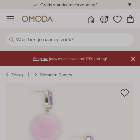
Gratis standaard verzending*
Menu
Shop nu:
jouw must-haves tot 70% korting!
Terug
Sieraden Dames