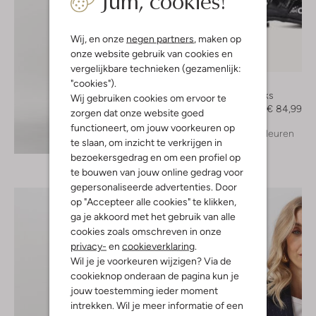
Wij, en onze
negen partners
, maken op
onze website gebruik van cookies en
-50%
vergelijkbare technieken (gezamenlijk:
"cookies").
Notre-V
Slingbacks
Wij gebruiken cookies om ervoor te
€ 169,95
€ 84,99
zorgen dat onze website goed
functioneert, om jouw voorkeuren op
+ meer kleuren
Ontdek de look
te slaan, om inzicht te verkrijgen in
bezoekersgedrag en om een profiel op
te bouwen van jouw online gedrag voor
gepersonaliseerde advertenties. Door
op "Accepteer alle cookies" te klikken,
ga je akkoord met het gebruik van alle
cookies zoals omschreven in onze
privacy-
en
cookieverklaring
.
Wil je je voorkeuren wijzigen? Via de
cookieknop onderaan de pagina kun je
jouw toestemming ieder moment
intrekken. Wil je meer informatie of een