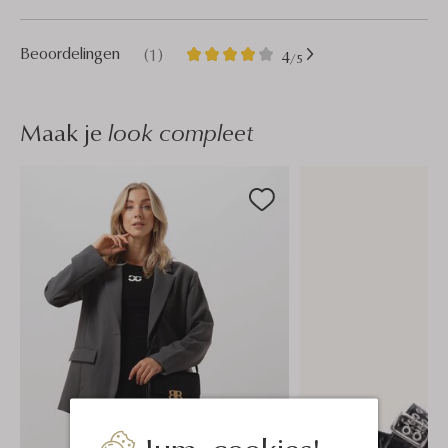
1
4
Beoordelingen
(1)
4
/5
Sterren
Maak je
look compleet
Jum, cookies!