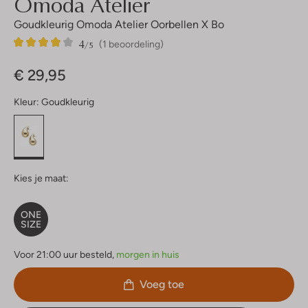
Omoda Atelier
Goudkleurig Omoda Atelier Oorbellen X Bo
4
1
4
/5
(1 beoordeling)
Sterren
€ 29,95
Kleur:
Goudkleurig
Kies je maat:
ONE
SIZE
Voor 21:00 uur besteld,
morgen in huis
Voeg toe