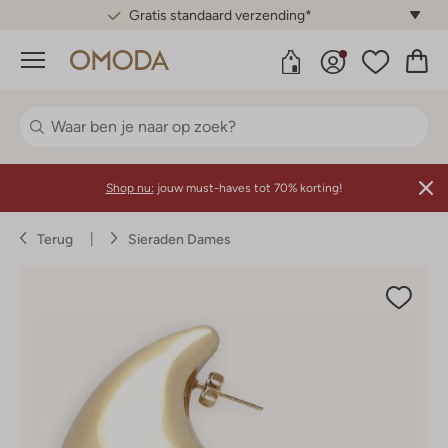
Gratis standaard verzending*
Menu
Shop nu:
jouw must-haves tot 70% korting!
Terug
Sieraden Dames