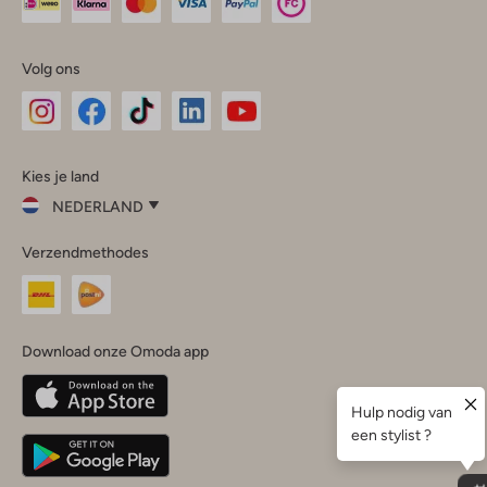
Volg ons
Omoda
Omoda
Omoda
Omoda
Omoda
Kies je land
Instagram
Facebook
TikTok
LinkedIn
YouTube
NEDERLAND
Kies
Verzendmethodes
je
Sluit
land
Nederland
België
(Nederlands)
Download onze Omoda app
Belgique
(Français)
Deutschland