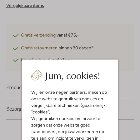
Vergelijkbare items
Gratis verzending
vanaf €75,-
Gratis retourneren
binnen 30 dagen*
Betaal achteraf
met Klarna
Jum, cookies!
Product informatie
Wij, en onze
negen partners
, maken op
onze website gebruik van cookies en
vergelijkbare technieken (gezamenlijk:
Bezorgen & retourneren
"cookies").
Wij gebruiken cookies om ervoor te
zorgen dat onze website goed
functioneert, om jouw voorkeuren op
te slaan, om inzicht te verkrijgen in