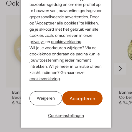
Ook iets voor jou?
bezoekersgedrag en om een profiel op
te bouwen van jouw online gedrag voor
gepersonaliseerde advertenties. Door
op "Accepteer alle cookies" te klikken,
ga je akkoord met het gebruik van alle
cookies zoals omschreven in onze
privacy-
en
cookieverklaring
.
Wil je je voorkeuren wijzigen? Via de
cookieknop onderaan de pagina kun je
jouw toestemming ieder moment
intrekken. Wil je meer informatie of een
klacht indienen? Ga naar onze
cookieverklaring
.
Bonnie Studios
Bonnie Studios
Bonnie
Bedels
Bedels
Oorbel
Accepteren
Weigeren
€ 34,99
€ 34,99
€ 34,9
Cookie-instellingen