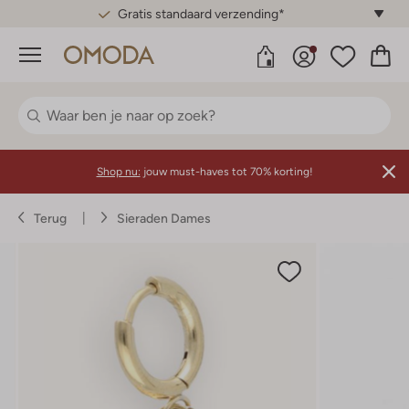
Gratis standaard verzending*
Menu
Shop nu:
jouw must-haves tot 70% korting!
Terug
Sieraden Dames