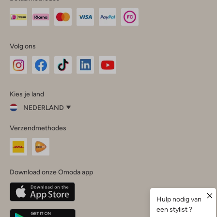
Volg ons
Omoda
Omoda
Omoda
Omoda
Omoda
Kies je land
Instagram
Facebook
TikTok
LinkedIn
YouTube
NEDERLAND
Kies
Verzendmethodes
je
Sluit
land
Nederland
België
(Nederlands)
Download onze Omoda app
Belgique
(Français)
Deutschland