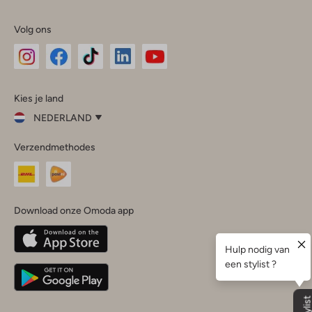
Volg ons
Omoda
Omoda
Omoda
Omoda
Omoda
Kies je land
Instagram
Facebook
TikTok
LinkedIn
YouTube
NEDERLAND
Kies
Verzendmethodes
je
Sluit
land
Nederland
België
(Nederlands)
Download onze Omoda app
Belgique
(Français)
Deutschland