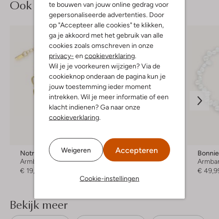
Ook iets voor jou?
te bouwen van jouw online gedrag voor
gepersonaliseerde advertenties. Door
op "Accepteer alle cookies" te klikken,
ga je akkoord met het gebruik van alle
cookies zoals omschreven in onze
privacy-
en
cookieverklaring
.
Wil je je voorkeuren wijzigen? Via de
cookieknop onderaan de pagina kun je
jouw toestemming ieder moment
intrekken. Wil je meer informatie of een
klacht indienen? Ga naar onze
cookieverklaring
.
Accepteren
Weigeren
Notre-V
Bonnie Studios
Bonnie
Armband
Armband
Armba
€ 19,99
€ 49,99
€ 49,9
Cookie-instellingen
Bekijk meer