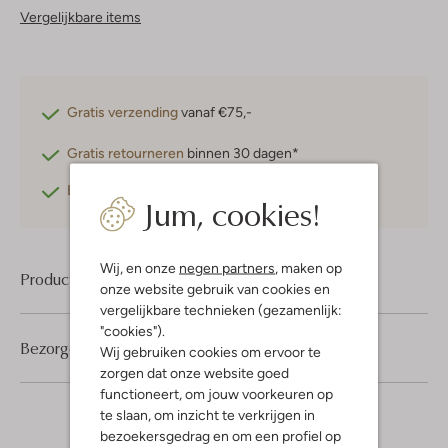
Vergelijkbare items
Gratis verzending
vanaf €75,-
Gratis retourneren
binnen 30 dagen*
Betaal achteraf
met Klarna
Jum, cookies!
Wij, en onze
negen partners
, maken op
Product informatie
onze website gebruik van cookies en
vergelijkbare technieken (gezamenlijk:
"cookies").
Bezorgen & retourneren
Wij gebruiken cookies om ervoor te
zorgen dat onze website goed
functioneert, om jouw voorkeuren op
te slaan, om inzicht te verkrijgen in
bezoekersgedrag en om een profiel op