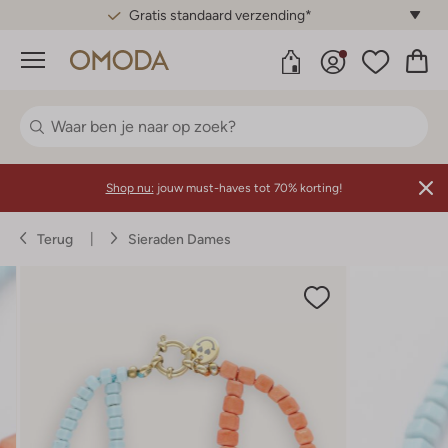
Gratis standaard verzending*
Menu
Shop nu:
jouw must-haves tot 70% korting!
Terug
Sieraden Dames