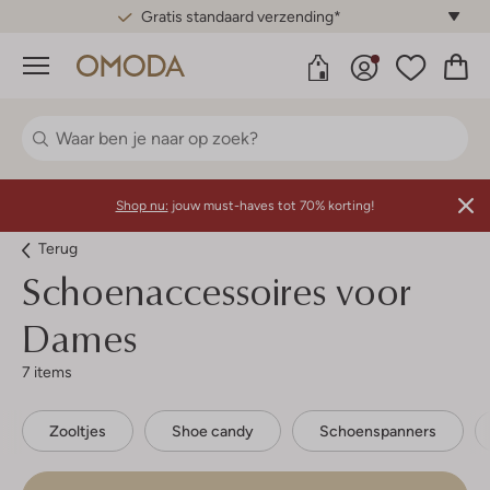
Gratis standaard verzending*
Menu
Shop nu:
jouw must-haves tot 70% korting!
Terug
Schoenaccessoires voor
Dames
7 items
Zooltjes
Shoe candy
Schoenspanners