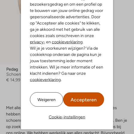
bezoekersgedrag en om een profiel op
te bouwen van jouw online gedrag voor
gepersonaliseerde advertenties. Door
op "Accepteer alle cookies" te klikken,
ga je akkoord met het gebruik van alle
cookies zoals omschreven in onze
privacy-
en
cookieverklaring
.
Wil je je voorkeuren wijzigen? Via de
cookieknop onderaan de pagina kun je
jouw toestemming ieder moment
intrekken. Wil je meer informatie of een
Pedag
klacht indienen? Ga naar onze
Schoenspanners
cookieverklaring
.
€ 14,99
Accepteren
Weigeren
Met alleen schoenen ben je vaak nog niet klaar. Voor dames
hebben we daarom handige accessoires. Zo houden
Cookie-instellingen
schoenspanners jouw modieuze ontwerpen mooi in vorm. Ben je
op zoek naar de juiste veters? Ook die bestel je moeiteloos bij
ons online. We hebben werkelijk aan alles gedacht. Bijvoorbeeld