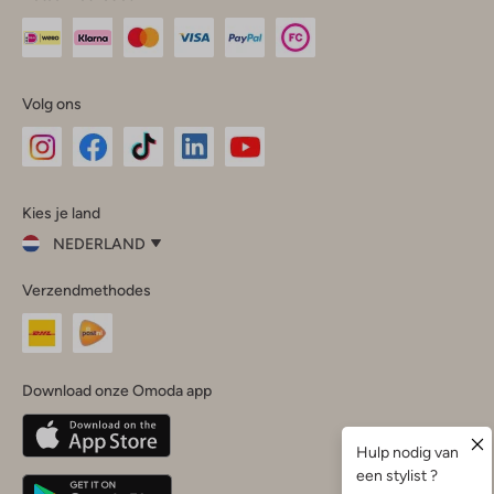
Volg ons
Omoda
Omoda
Omoda
Omoda
Omoda
Kies je land
Instagram
Facebook
TikTok
LinkedIn
YouTube
NEDERLAND
Kies
Verzendmethodes
je
Sluit
land
Nederland
België
(Nederlands)
Download onze Omoda app
Belgique
(Français)
Deutschland