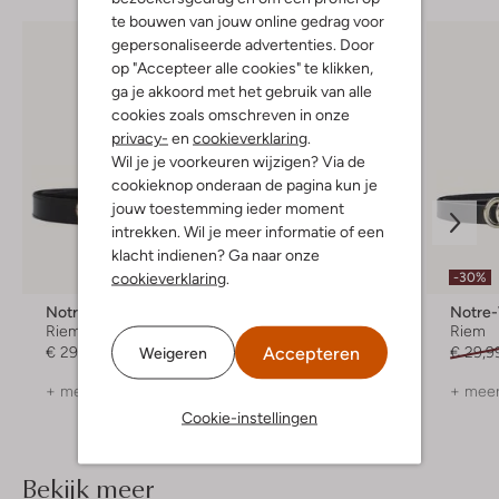
te bouwen van jouw online gedrag voor
gepersonaliseerde advertenties. Door
op "Accepteer alle cookies" te klikken,
ga je akkoord met het gebruik van alle
cookies zoals omschreven in onze
privacy-
en
cookieverklaring
.
Wil je je voorkeuren wijzigen? Via de
cookieknop onderaan de pagina kun je
jouw toestemming ieder moment
intrekken. Wil je meer informatie of een
klacht indienen? Ga naar onze
cookieverklaring
.
-30%
-30%
Notre-V
Elvy
Notre
Riem
Riem
Riem
Accepteren
Weigeren
€ 29,99
€ 44,99
€ 30,99
€ 29,9
+ meer kleuren
+ meer
Cookie-instellingen
Bekijk meer