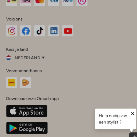
Volg ons
Omoda
Omoda
Omoda
Omoda
Omoda
Kies je land
Instagram
Facebook
TikTok
LinkedIn
YouTube
NEDERLAND
Kies
Verzendmethodes
je
Sluit
land
Nederland
België
(Nederlands)
Download onze Omoda app
Belgique
(Français)
Deutschland