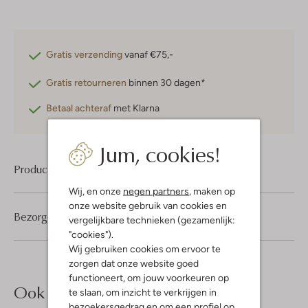
Gratis verzending
vanaf €75,-
Gratis retourneren
binnen 30 dagen*
Betaal achteraf
met Klarna
Jum, cookies!
Product informatie
Wij, en onze
negen partners
, maken op
onze website gebruik van cookies en
Bezorgen & retourneren
vergelijkbare technieken (gezamenlijk:
"cookies").
Wij gebruiken cookies om ervoor te
zorgen dat onze website goed
functioneert, om jouw voorkeuren op
Ook iets voor jou?
te slaan, om inzicht te verkrijgen in
bezoekersgedrag en om een profiel op