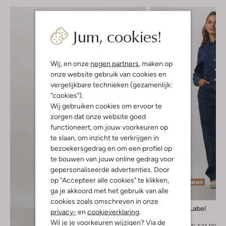
Jum, cookies!
Wij, en onze
negen partners
, maken op
onze website gebruik van cookies en
vergelijkbare technieken (gezamenlijk:
"cookies").
Wij gebruiken cookies om ervoor te
zorgen dat onze website goed
functioneert, om jouw voorkeuren op
te slaan, om inzicht te verkrijgen in
bezoekersgedrag en om een profiel op
te bouwen van jouw online gedrag voor
gepersonaliseerde advertenties. Door
op "Accepteer alle cookies" te klikken,
Laatste maten
ga je akkoord met het gebruik van alle
-40%
cookies zoals omschreven in onze
Another Label
privacy-
en
cookieverklaring
.
Jumpsuit
Ontdek de look
Wil je je voorkeuren wijzigen? Via de