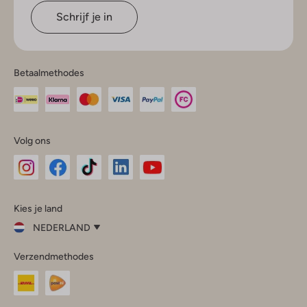
Schrijf je in
Betaalmethodes
Volg ons
Omoda
Omoda
Omoda
Omoda
Omoda
Kies je land
Instagram
Facebook
TikTok
LinkedIn
YouTube
NEDERLAND
Kies
Verzendmethodes
je
Sluit
land
Nederland