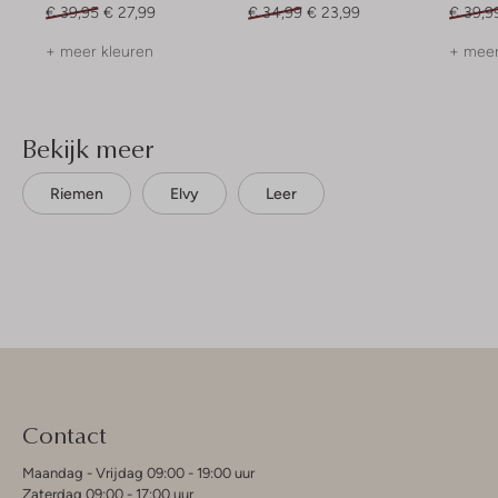
€ 39,95
€ 27,99
€ 34,99
€ 23,99
€ 39,9
+ meer kleuren
+ meer
Bekijk meer
Riemen
Elvy
Leer
Contact
Maandag - Vrijdag 09:00 - 19:00 uur
Zaterdag 09:00 - 17:00 uur