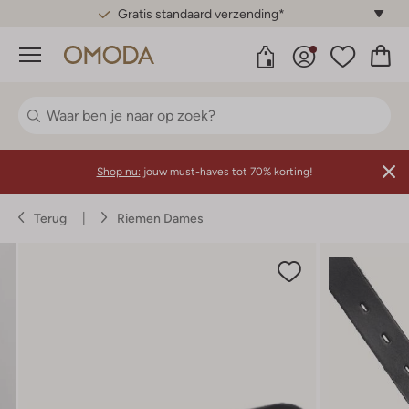
Gratis standaard verzending*
Menu
Shop nu:
jouw must-haves tot 70% korting!
Terug
Riemen Dames