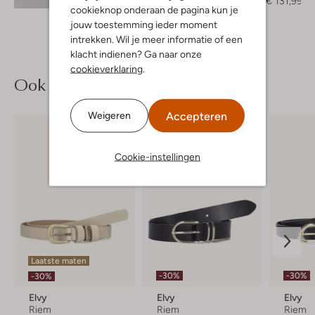
€ 219,95
€ 131,99
cookieknop onderaan de pagina kun je
jouw toestemming ieder moment
intrekken. Wil je meer informatie of een
klacht indienen? Ga naar onze
cookieverklaring
.
Ook iets voor jou?
Accepteren
Weigeren
Cookie-instellingen
Laatste maten
-30%
-30%
-30%
Elvy
Elvy
Elvy
Riem
Riem
Riem