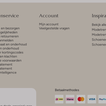
enservice
Account
Inspira
Mijn account
Bekijk all
n en bezorgen
Veelgestelde vragen
Modetren
gelijkheden
Modetren
n retourneren
Schoenen
anmelden
aat en onderhoud
Schoenen
en onderhoud
r kortingscodes
en klachten
e voorwaarden
tatement
atement
 Intelligence
Betaalmethodes