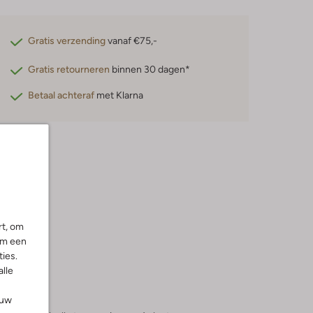
Gratis verzending
vanaf €75,-
Gratis retourneren
binnen 30 dagen*
Betaal achteraf
met Klarna
rt, om
om een
ies.
alle
ouw