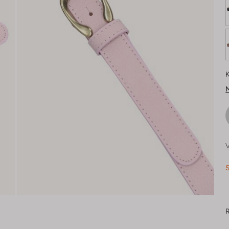
K
M
V
S
R