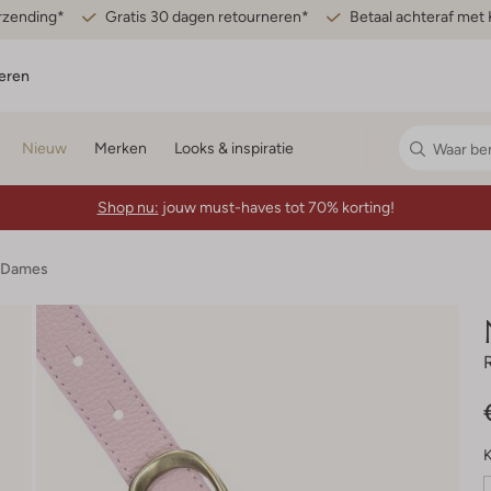
erzending*
Gratis 30 dagen retourneren*
Betaal achteraf met 
eren
Nieuw
Merken
Looks & inspiratie
Shop nu:
jouw must-haves tot 70% korting!
 Dames
K