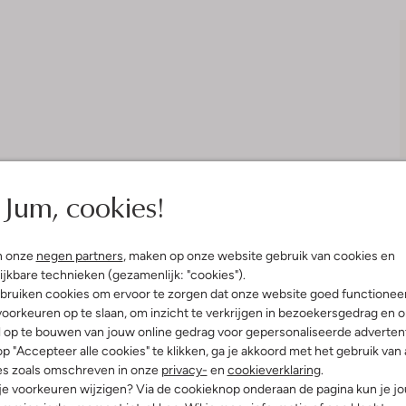
Jum, cookies!
n onze
negen partners
, maken op onze website gebruik van cookies en
Bezorgen & retourneren
ijkbare technieken (gezamenlijk: "cookies").
bruiken cookies om ervoor te zorgen dat onze website goed functionee
oorkeuren op te slaan, om inzicht te verkrijgen in bezoekersgedrag en 
l op te bouwen van jouw online gedrag voor gepersonaliseerde advertent
p "Accepteer alle cookies" te klikken, ga je akkoord met het gebruik van 
elling & Pasvorm
Omschrijving
es zoals omschreven in onze
privacy-
en
cookieverklaring
.
 je voorkeuren wijzigen? Via de cookieknop onderaan de pagina kun je j