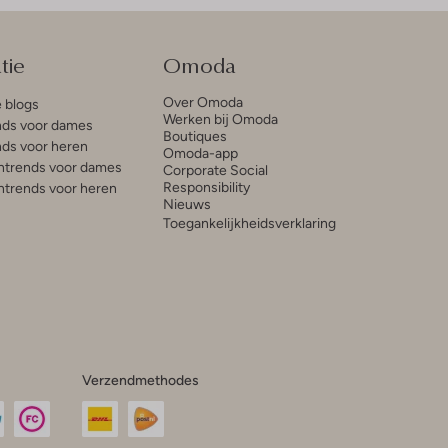
tie
Omoda
Over Omoda
e blogs
Werken bij Omoda
ds voor dames
Boutiques
ds voor heren
Omoda-app
trends voor dames
Corporate Social
Responsibility
trends voor heren
Nieuws
Toegankelijkheidsverklaring
Verzendmethodes