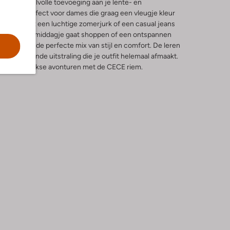
 een stijlvolle toevoeging aan je lente- en
riem is perfect voor dames die graag een vleugje kleur
eer 'm met een luchtige zomerjurk of een casual jeans
Of je nu een middagje gaat shoppen of een ontspannen
 riem biedt de perfecte mix van stijl en comfort. De leren
een verfijnde uitstraling die je outfit helemaal afmaakt.
an je dagelijkse avonturen met de CECE riem.