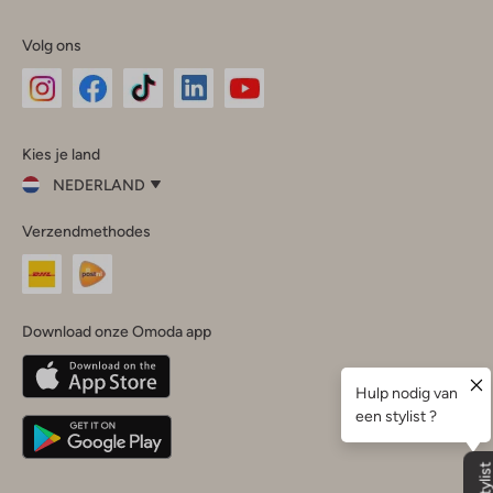
Volg ons
Omoda
Omoda
Omoda
Omoda
Omoda
Kies je land
Instagram
Facebook
TikTok
LinkedIn
YouTube
NEDERLAND
Kies
Verzendmethodes
je
Sluit
land
Nederland
België
(Nederlands)
Download onze Omoda app
Belgique
(Français)
Deutschland