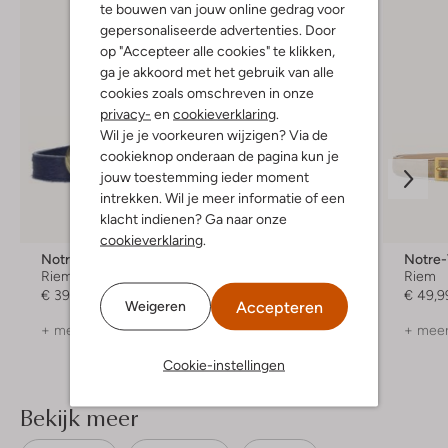
te bouwen van jouw online gedrag voor
gepersonaliseerde advertenties. Door
op "Accepteer alle cookies" te klikken,
ga je akkoord met het gebruik van alle
cookies zoals omschreven in onze
privacy-
en
cookieverklaring
.
Wil je je voorkeuren wijzigen? Via de
cookieknop onderaan de pagina kun je
jouw toestemming ieder moment
intrekken. Wil je meer informatie of een
Laatste item
klacht indienen? Ga naar onze
cookieverklaring
.
Notre-V
Ibana
Notre
Riem
Riem
Riem
€ 39,99
€ 99,99
€ 49,9
Accepteren
Weigeren
+ meer kleuren
+ meer
Cookie-instellingen
Bekijk meer