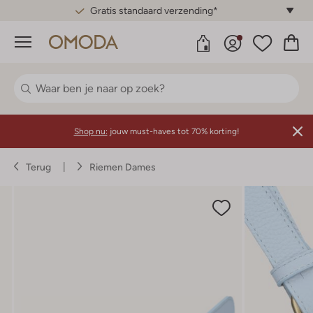
Gratis standaard verzending*
Menu
Shop nu:
jouw must-haves tot 70% korting!
Terug
Riemen Dames