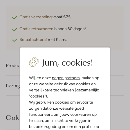
Gratis verzending
vanaf €75,-
Gratis retourneren
binnen 30 dagen*
Betaal achteraf
met Klarna
Jum, cookies!
Product informatie
Wij, en onze
negen partners
, maken op
onze website gebruik van cookies en
Bezorgen & retourneren
vergelijkbare technieken (gezamenlijk:
"cookies").
Wij gebruiken cookies om ervoor te
zorgen dat onze website goed
functioneert, om jouw voorkeuren op
Ook iets voor jou?
te slaan, om inzicht te verkrijgen in
bezoekersgedrag en om een profiel op