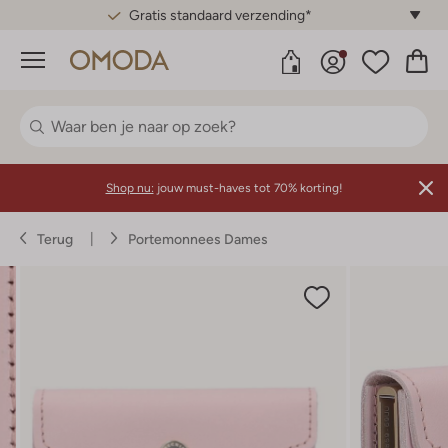
Gratis standaard verzending*
Menu
Shop nu:
jouw must-haves tot 70% korting!
Terug
Portemonnees Dames