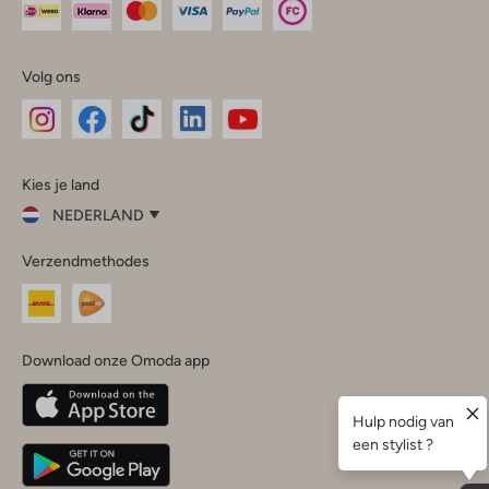
Volg ons
Omoda
Omoda
Omoda
Omoda
Omoda
Kies je land
Instagram
Facebook
TikTok
LinkedIn
YouTube
NEDERLAND
Kies
Verzendmethodes
je
Sluit
land
Nederland
België
(Nederlands)
Download onze Omoda app
Belgique
(Français)
Deutschland