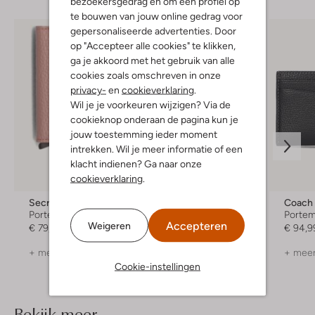
bezoekersgedrag en om een profiel op
te bouwen van jouw online gedrag voor
gepersonaliseerde advertenties. Door
op "Accepteer alle cookies" te klikken,
ga je akkoord met het gebruik van alle
cookies zoals omschreven in onze
privacy-
en
cookieverklaring
.
Wil je je voorkeuren wijzigen? Via de
cookieknop onderaan de pagina kun je
jouw toestemming ieder moment
intrekken. Wil je meer informatie of een
klacht indienen? Ga naar onze
cookieverklaring
.
Secrid
Secrid
Coach
Portemonnee
Portemonnee
Porte
Accepteren
Weigeren
€ 79,99
€ 69,99
€ 94,9
+ meer kleuren
+ meer
Cookie-instellingen
Bekijk meer