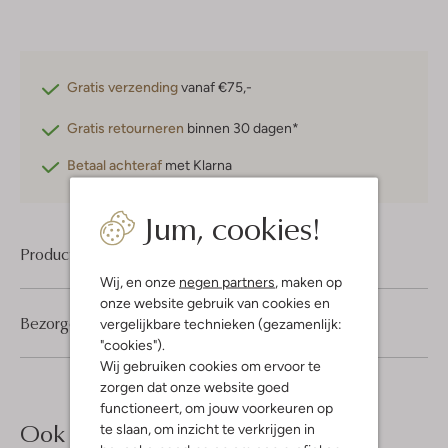
Gratis verzending
vanaf €75,-
Gratis retourneren
binnen 30 dagen*
Betaal achteraf
met Klarna
Jum, cookies!
Product informatie
Wij, en onze
negen partners
, maken op
onze website gebruik van cookies en
Bezorgen & retourneren
vergelijkbare technieken (gezamenlijk:
"cookies").
Wij gebruiken cookies om ervoor te
zorgen dat onze website goed
functioneert, om jouw voorkeuren op
Ook iets voor jou?
te slaan, om inzicht te verkrijgen in