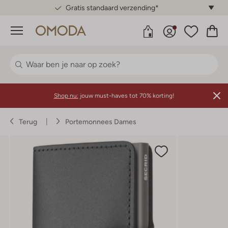
Gratis standaard verzending*
Menu
Shop nu:
jouw must-haves tot 70% korting!
Terug
Portemonnees Dames