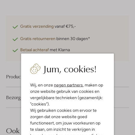
Gratis verzending
vanaf €75,-
Gratis retourneren
binnen 30 dagen*
Betaal achteraf
met Klarna
Jum, cookies!
Product informatie
Wij, en onze
negen partners
, maken op
onze website gebruik van cookies en
Bezorgen & retourneren
vergelijkbare technieken (gezamenlijk:
"cookies").
Wij gebruiken cookies om ervoor te
zorgen dat onze website goed
functioneert, om jouw voorkeuren op
Ook iets voor jou?
te slaan, om inzicht te verkrijgen in