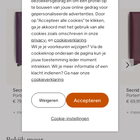
bezoekersgedrag en om een profiel op
te bouwen van jouw online gedrag voor
gepersonaliseerde advertenties. Door
op "Accepteer alle cookies" te klikken,
ga je akkoord met het gebruik van alle
cookies zoals omschreven in onze
privacy-
en
cookieverklaring
.
Wil je je voorkeuren wijzigen? Via de
cookieknop onderaan de pagina kun je
jouw toestemming ieder moment
intrekken. Wil je meer informatie of een
klacht indienen? Ga naar onze
cookieverklaring
.
Secrid
Secrid
Secrid
Portemonnee
Portemonnee
Porte
Accepteren
Weigeren
€ 79,99
€ 69,99
€ 69,9
+ meer kleuren
+ meer kleuren
+ meer
Cookie-instellingen
Bekijk meer