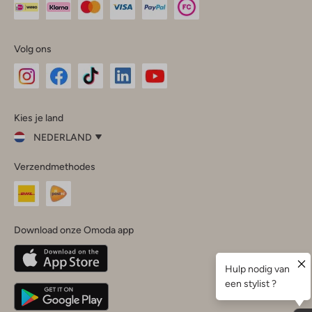
Volg ons
Omoda
Omoda
Omoda
Omoda
Omoda
Kies je land
Instagram
Facebook
TikTok
LinkedIn
YouTube
NEDERLAND
Kies
Verzendmethodes
je
Sluit
land
Nederland
België
(Nederlands)
Download onze Omoda app
Belgique
(Français)
Deutschland