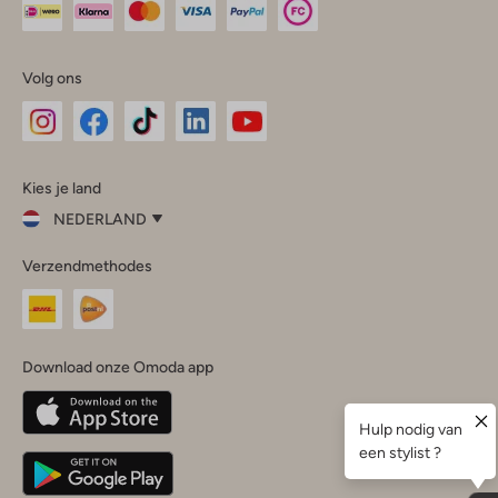
Volg ons
Omoda
Omoda
Omoda
Omoda
Omoda
Kies je land
Instagram
Facebook
TikTok
LinkedIn
YouTube
NEDERLAND
Kies
Verzendmethodes
je
Sluit
land
Nederland
België
(Nederlands)
Download onze Omoda app
Belgique
(Français)
Deutschland