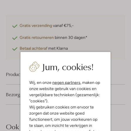
Gratis verzending
vanaf €75,-
Gratis retourneren
binnen 30 dagen*
Betaal achteraf
met Klarna
Jum, cookies!
Product informatie
Wij, en onze
negen partners
, maken op
onze website gebruik van cookies en
Bezorgen & retourneren
vergelijkbare technieken (gezamenlijk:
"cookies").
Wij gebruiken cookies om ervoor te
zorgen dat onze website goed
functioneert, om jouw voorkeuren op
Ook iets voor jou?
te slaan, om inzicht te verkrijgen in