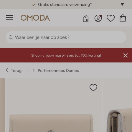
Gratis standaard verzending*
Menu
Shop nu:
jouw must-haves tot 70% korting!
Terug
Portemonnees Dames