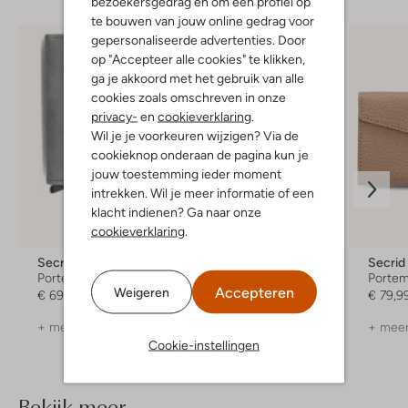
bezoekersgedrag en om een profiel op
te bouwen van jouw online gedrag voor
gepersonaliseerde advertenties. Door
op "Accepteer alle cookies" te klikken,
ga je akkoord met het gebruik van alle
cookies zoals omschreven in onze
privacy-
en
cookieverklaring
.
Wil je je voorkeuren wijzigen? Via de
cookieknop onderaan de pagina kun je
jouw toestemming ieder moment
intrekken. Wil je meer informatie of een
klacht indienen? Ga naar onze
cookieverklaring
.
Secrid
Secrid
Secrid
Portemonnee
Portemonnee
Porte
Accepteren
Weigeren
€ 69,99
€ 79,99
€ 79,9
+ meer kleuren
+ meer kleuren
+ meer
Cookie-instellingen
Bekijk meer