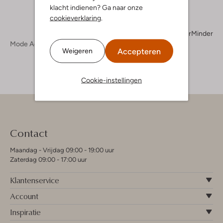
klacht indienen? Ga naar onze
cookieverklaring
.
Meer
Minder
Mode Accessoires
Hoeden
Hoeden Dames
Accepteren
Weigeren
Cookie-instellingen
Contact
Maandag - Vrijdag 09:00 - 19:00 uur
Zaterdag 09:00 - 17:00 uur
Klantenservice
Account
Inspiratie