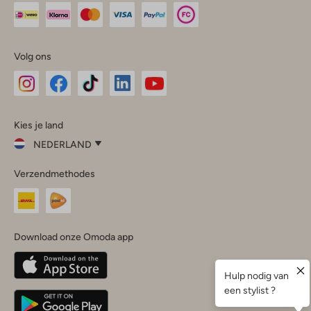
Volg ons
Omoda
Omoda
Omoda
Omoda
Omoda
Kies je land
Instagram
Facebook
TikTok
LinkedIn
YouTube
NEDERLAND
Kies
Verzendmethodes
je
Sluit
land
Nederland
België
(Nederlands)
Download onze Omoda app
Belgique
(Français)
Deutschland