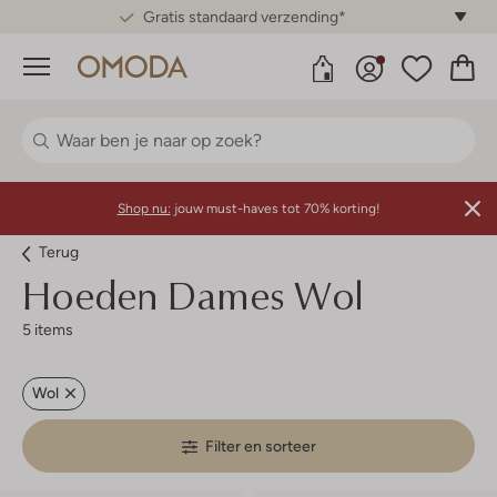
Gratis standaard verzending*
Menu
Shop nu:
jouw must-haves tot 70% korting!
Terug
Hoeden Dames Wol
5 items
Wol
Filter en sorteer