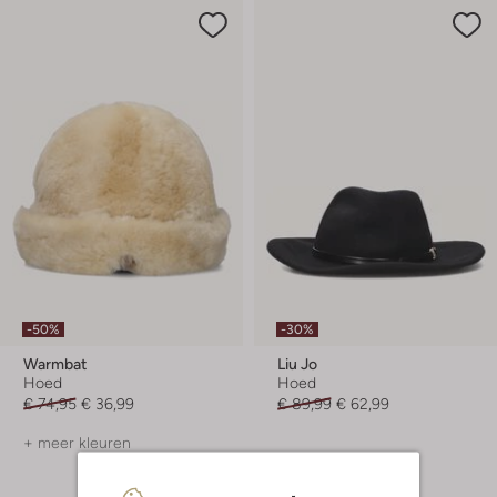
-50%
-30%
Warmbat
Liu Jo
Hoed
Hoed
€ 74,95
€ 36,99
€ 89,99
€ 62,99
+ meer kleuren