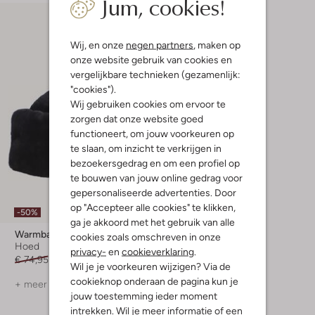
Jum, cookies!
Wij, en onze
negen partners
, maken op
onze website gebruik van cookies en
vergelijkbare technieken (gezamenlijk:
"cookies").
Wij gebruiken cookies om ervoor te
zorgen dat onze website goed
functioneert, om jouw voorkeuren op
te slaan, om inzicht te verkrijgen in
bezoekersgedrag en om een profiel op
te bouwen van jouw online gedrag voor
gepersonaliseerde advertenties. Door
op "Accepteer alle cookies" te klikken,
-50%
ga je akkoord met het gebruik van alle
Warmbat
cookies zoals omschreven in onze
Hoed
privacy-
en
cookieverklaring
.
€ 74,95
€ 36,99
Wil je je voorkeuren wijzigen? Via de
cookieknop onderaan de pagina kun je
+ meer kleuren
jouw toestemming ieder moment
intrekken. Wil je meer informatie of een