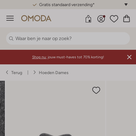
Gratis standaard verzending*
Menu
Shop nu:
jouw must-haves tot 70% korting!
Terug
Hoeden Dames