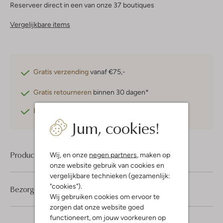
Reserveer direct in een van onze 37 boutiques
Vergelijkbare items
Gratis verzending
vanaf €75,-
Gratis retourneren
binnen 30 dagen*
Betaal achteraf
met Klarna
Jum, cookies!
Product informatie
Wij, en onze
negen partners
, maken op
onze website gebruik van cookies en
vergelijkbare technieken (gezamenlijk:
"cookies").
Bezorgen & retourneren
Wij gebruiken cookies om ervoor te
zorgen dat onze website goed
functioneert, om jouw voorkeuren op