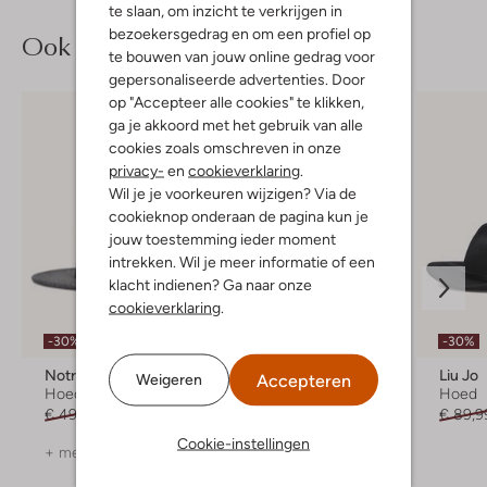
te slaan, om inzicht te verkrijgen in
bezoekersgedrag en om een profiel op
Ook iets voor jou?
te bouwen van jouw online gedrag voor
gepersonaliseerde advertenties. Door
op "Accepteer alle cookies" te klikken,
ga je akkoord met het gebruik van alle
cookies zoals omschreven in onze
privacy-
en
cookieverklaring
.
Wil je je voorkeuren wijzigen? Via de
cookieknop onderaan de pagina kun je
jouw toestemming ieder moment
intrekken. Wil je meer informatie of een
klacht indienen? Ga naar onze
cookieverklaring
.
-30%
-30%
-30%
Notre-V
Ted Baker
Liu Jo
Accepteren
Weigeren
Hoed
Hoed
Hoed
€ 49,99
€ 34,99
€ 89,99
€ 62,99
€ 89,9
Cookie-instellingen
+ meer kleuren
+ meer kleuren