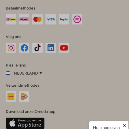
Betaalmethodes
Volg ons
Omoda
Omoda
Omoda
Omoda
Omoda
Kies je land
Instagram
Facebook
TikTok
LinkedIn
YouTube
NEDERLAND
Kies
Verzendmethodes
je
Sluit
land
Nederland
België
(Nederlands)
Download onze Omoda app
Belgique
(Français)
Deutschland