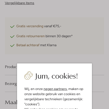
Vergelijkbare items
Gratis verzending
vanaf €75,-
Gratis retourneren
binnen 30 dagen*
Betaal achteraf
met Klarna
Product informatie
Jum, cookies!
Bezorgen & retourneren
Wij, en onze
negen partners
, maken op
onze website gebruik van cookies en
vergelijkbare technieken (gezamenlijk:
Maak je
look compleet
"cookies").