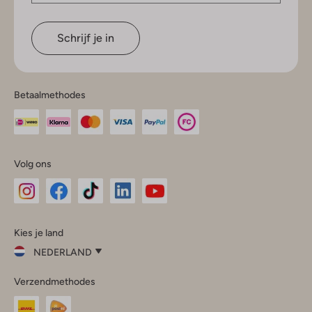
Schrijf je in
Betaalmethodes
Volg ons
Omoda
Omoda
Omoda
Omoda
Omoda
Kies je land
Instagram
Facebook
TikTok
LinkedIn
YouTube
NEDERLAND
Kies
Verzendmethodes
je
Sluit
land