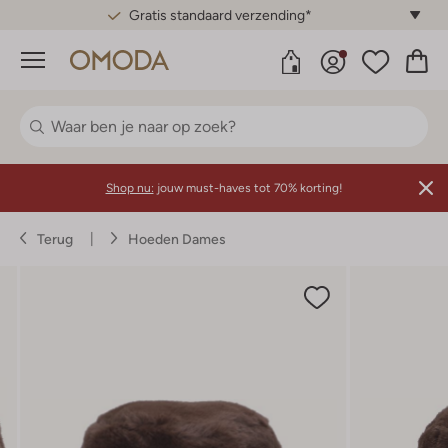
Gratis standaard verzending*
Menu
Shop nu:
jouw must-haves tot 70% korting!
Terug
Hoeden Dames