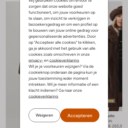
Wij gebruiken cookies om ervoor te
zorgen dat onze website goed
functioneert, om jouw voorkeuren op
te slaan, om inzicht te verkrijgen in
bezoekersgedrag en om een profiel op
te bouwen van jouw online gedrag voor
gepersonaliseerde advertenties. Door
op "Accepteer alle cookies" te klikken,
ga je akkoord met het gebruik van alle
cookies zoals omschreven in onze
privacy-
en
cookieverklaring
.
Wil je je voorkeuren wijzigen? Via de
cookieknop onderaan de pagina kun je
jouw toestemming ieder moment
intrekken. Wil je meer informatie of een
klacht indienen? Ga naar onze
cookieverklaring
.
Laatste items
-30%
Accepteren
Weigeren
Stand Studio
Faux fur jas
€ 379,95
€ 265,95