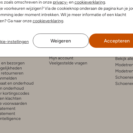
es zoals omschreven in onze
privacy-
en
cookieverklaring
.
 je voorkeuren wijzigen? Via de cookieknop onderaan de pagina kun je j
mming ieder moment intrekken. Wil je meer informatie of een klacht
nen? Ga naar onze
cookieverklaring
.
Weigeren
Accepteren
kie-instellingen
enservice
Account
Inspira
Mijn account
Bekijk all
n en bezorgen
Veelgestelde vragen
Modetren
gelijkheden
Modetren
n retourneren
Schoenen
anmelden
aat en onderhoud
Schoenen
en onderhoud
r kortingscodes
en klachten
e voorwaarden
tatement
atement
 Intelligence