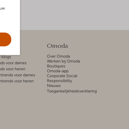
ouw
tie
Omoda
Over Omoda
e blogs
Werken bij Omoda
ds voor dames
Boutiques
ds voor heren
Omoda-app
trends voor dames
Corporate Social
Responsibility
trends voor heren
Nieuws
Toegankelijkheidsverklaring