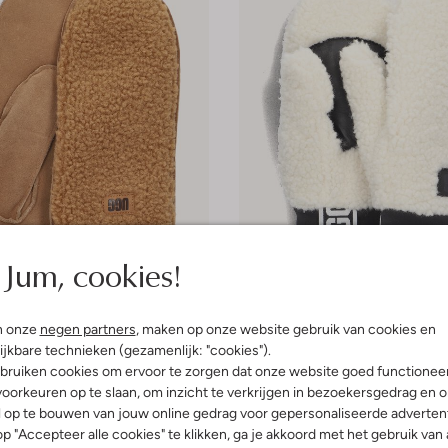
Jum, cookies!
e maten
Laatste maten
n onze
negen partners
, maken op onze website gebruik van cookies en
-50%
ijkbare technieken (gezamenlijk: "cookies").
Ugg
bruiken cookies om ervoor te zorgen dat onze website goed functionee
oenen
Handschoenen
oorkeuren op te slaan, om inzicht te verkrijgen in bezoekersgedrag en 
€ 44,99
€ 64,95
€ 31,99
l op te bouwen van jouw online gedrag voor gepersonaliseerde advertent
p "Accepteer alle cookies" te klikken, ga je akkoord met het gebruik van 
+ meer kleuren