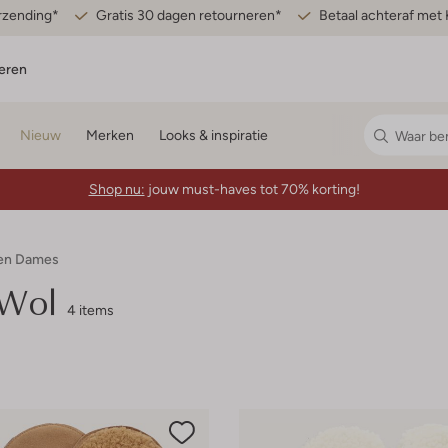
erzending*
Gratis 30 dagen retourneren*
Betaal achteraf met 
eren
Nieuw
Merken
Looks & inspiratie
Shop nu:
jouw must-haves tot 70% korting!
en Dames
Wol
4 items