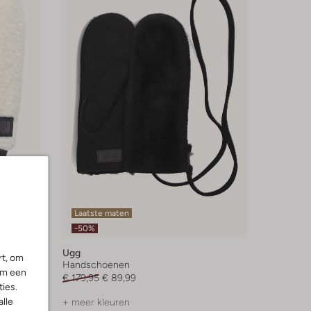
Laatste maten
-50%
Ugg
rt, om
Handschoenen
om een
€ 179,95
€ 89,99
ies.
alle
+ meer kleuren