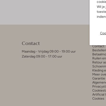
cooki
Wil je
toeste
indie
Coo
Klant
Contact
Contact
Bestelle
Maandag - Vrijdag 09:00 - 19:00 uur
Betaalmo
Zaterdag 09:00 - 17:00 uur
Ruilen e
Retour a
Schoenm
Kleding 
Meer ove
Garantie 
Algemen
Privacys
Cookiest
Artificial
Cookies