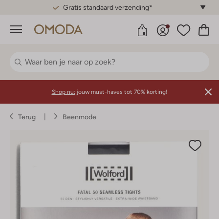
Gratis standaard verzending*
Menu
Shop nu:
jouw must-haves tot 70% korting!
Terug
Beenmode