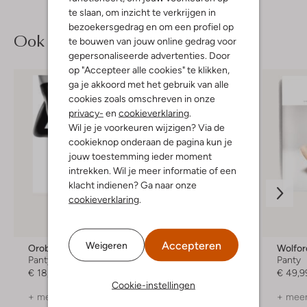
te slaan, om inzicht te verkrijgen in
bezoekersgedrag en om een profiel op
Ook iets voor jou?
te bouwen van jouw online gedrag voor
gepersonaliseerde advertenties. Door
op "Accepteer alle cookies" te klikken,
ga je akkoord met het gebruik van alle
cookies zoals omschreven in onze
privacy-
en
cookieverklaring
.
Wil je je voorkeuren wijzigen? Via de
cookieknop onderaan de pagina kun je
jouw toestemming ieder moment
intrekken. Wil je meer informatie of een
klacht indienen? Ga naar onze
cookieverklaring
.
Accepteren
Weigeren
Oroblu
Wolford
Wolfor
Panty
Panty
Panty
€ 18,99
€ 34,99
€ 49,9
Cookie-instellingen
+ meer kleuren
+ meer kleuren
+ meer