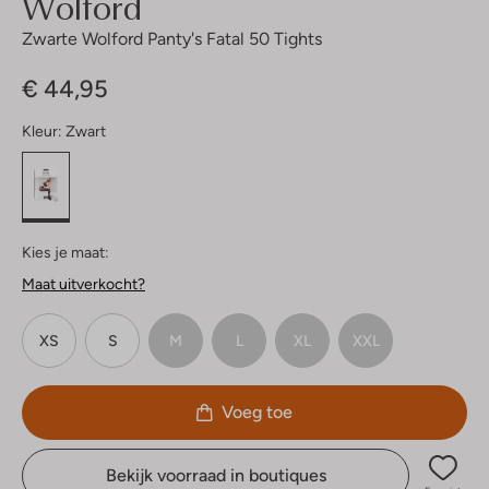
Wolford
Zwarte Wolford Panty's Fatal 50 Tights
€ 44,95
Kleur:
Zwart
Kies je maat:
Maat uitverkocht?
XS
S
M
L
XL
XXL
Voeg toe
Bekijk voorraad in boutiques