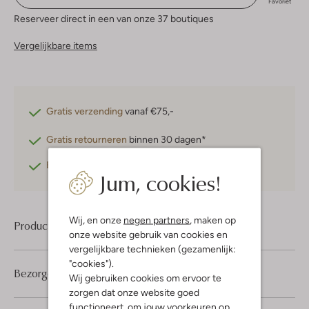
Favoriet
Reserveer direct in een van onze 37 boutiques
Vergelijkbare items
Gratis verzending
vanaf €75,-
Gratis retourneren
binnen 30 dagen*
Betaal achteraf
met Klarna
Jum, cookies!
Wij, en onze
negen partners
, maken op
Product informatie
onze website gebruik van cookies en
vergelijkbare technieken (gezamenlijk:
"cookies").
Bezorgen & retourneren
Wij gebruiken cookies om ervoor te
zorgen dat onze website goed
functioneert, om jouw voorkeuren op