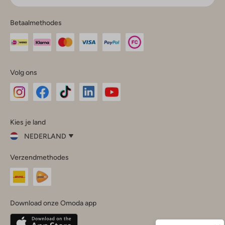
Betaalmethodes
Volg ons
Omoda
Omoda
Omoda
Omoda
Omoda
Kies je land
Instagram
Facebook
TikTok
LinkedIn
YouTube
NEDERLAND
Kies
Verzendmethodes
je
Sluit
land
Nederland
België
(Nederlands)
Download onze Omoda app
Belgique
(Français)