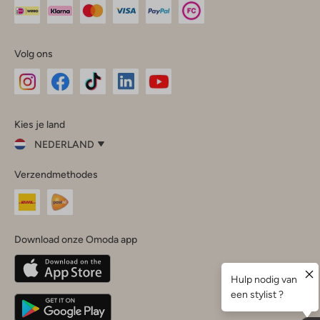
Volg ons
Omoda
Omoda
Omoda
Omoda
Omoda
Kies je land
Instagram
Facebook
TikTok
LinkedIn
YouTube
NEDERLAND
Kies
Verzendmethodes
je
Sluit
land
Nederland
België
(Nederlands)
Download onze Omoda app
Belgique
(Français)
Deutschland