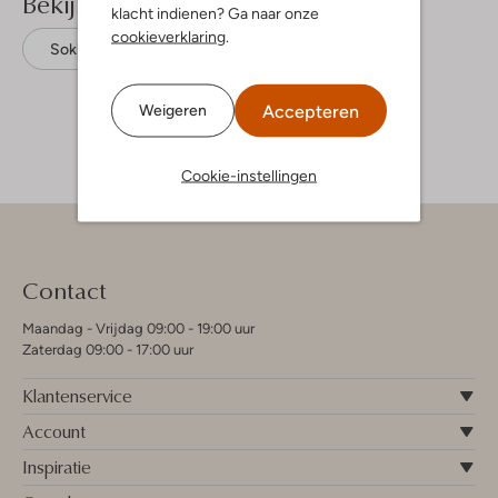
Bekijk meer
klacht indienen? Ga naar onze
cookieverklaring
.
Sokken
Happy Socks
Textiel
Accepteren
Weigeren
Cookie-instellingen
Contact
Maandag - Vrijdag 09:00 - 19:00 uur
Zaterdag 09:00 - 17:00 uur
Klantenservice
Account
Inspiratie