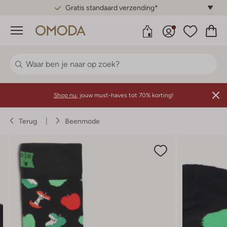
Gratis standaard verzending*
Menu
Shop nu:
jouw must-haves tot 70% korting!
Terug
Beenmode