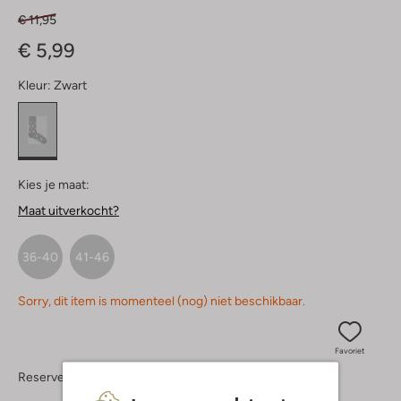
€ 11,95
€ 5,99
Kleur:
Zwart
Kies je maat:
Maat uitverkocht?
36-40
41-46
Sorry, dit item is momenteel (nog) niet beschikbaar.
Favoriet
Reserveer direct in een van onze 37 boutiques