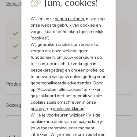
Jum, cookies!
Vergelijkbare items
Wij, en onze
negen partners
, maken op
onze website gebruik van cookies en
vergelijkbare technieken (gezamenlijk:
Gratis verzending
vanaf €75,-
"cookies").
Wij gebruiken cookies om ervoor te
Gratis retourneren
binnen 30 dagen*
zorgen dat onze website goed
Betaal achteraf
met Klarna
functioneert, om jouw voorkeuren op
te slaan, om inzicht te verkrijgen in
bezoekersgedrag en om een profiel op
te bouwen van jouw online gedrag voor
gepersonaliseerde advertenties. Door
Product informatie
op "Accepteer alle cookies" te klikken,
ga je akkoord met het gebruik van alle
cookies zoals omschreven in onze
Bezorgen & retourneren
privacy-
en
cookieverklaring
.
Wil je je voorkeuren wijzigen? Via de
cookieknop onderaan de pagina kun je
jouw toestemming ieder moment
intrekken. Wil je meer informatie of een