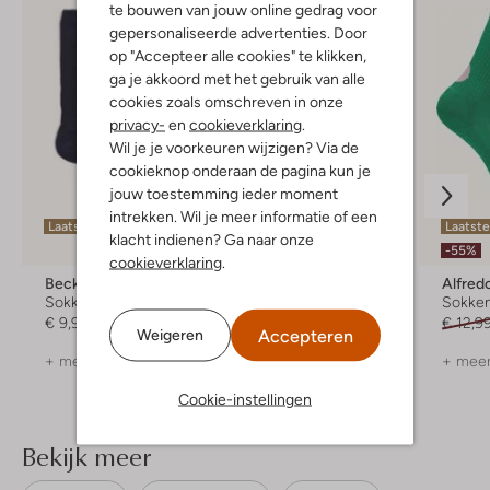
te bouwen van jouw online gedrag voor
gepersonaliseerde advertenties. Door
op "Accepteer alle cookies" te klikken,
ga je akkoord met het gebruik van alle
cookies zoals omschreven in onze
privacy-
en
cookieverklaring
.
Wil je je voorkeuren wijzigen? Via de
cookieknop onderaan de pagina kun je
jouw toestemming ieder moment
intrekken. Wil je meer informatie of een
Laatste maten
Laatst
klacht indienen? Ga naar onze
-55%
cookieverklaring
.
Becksondergaard
By-Bar
Alfred
Sokken
Sokken
Sokke
€ 9,95
€ 17,99
€ 12,9
Accepteren
Weigeren
+ meer kleuren
+ meer
Cookie-instellingen
Bekijk meer