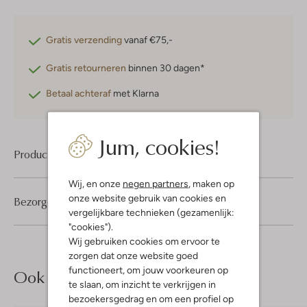
Gratis verzending
vanaf €75,-
Gratis retourneren
binnen 30 dagen*
Betaal achteraf
met Klarna
Jum, cookies!
Product informatie
Wij, en onze
negen partners
, maken op
onze website gebruik van cookies en
Bezorgen & retourneren
vergelijkbare technieken (gezamenlijk:
"cookies").
Wij gebruiken cookies om ervoor te
zorgen dat onze website goed
functioneert, om jouw voorkeuren op
Ook iets voor jou?
te slaan, om inzicht te verkrijgen in
bezoekersgedrag en om een profiel op