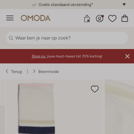
Gratis standaard verzending*
Menu
Shop nu:
jouw must-haves tot 70% korting!
Terug
Beenmode