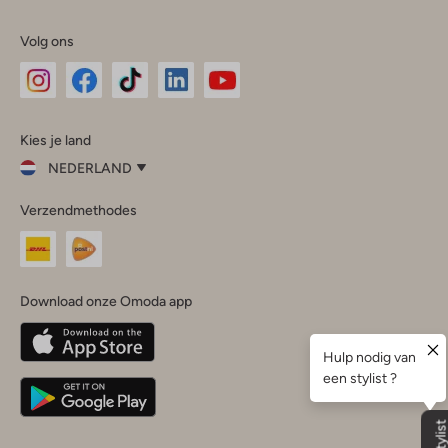
Volg ons
Omoda
Omoda
Omoda
Omoda
Omoda
Kies je land
Instagram
Facebook
TikTok
LinkedIn
YouTube
NEDERLAND
Kies
Verzendmethodes
je
Sluit
land
Nederland
België
(Nederlands)
Download onze Omoda app
Belgique
(Français)
Deutschland