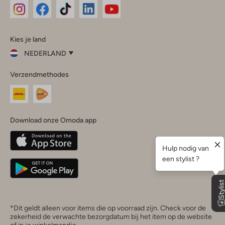
Omoda
Omoda
Omoda
Omoda
Omoda
Kies je land
Instagram
Facebook
TikTok
LinkedIn
YouTube
NEDERLAND
Kies
Verzendmethodes
je
Sluit
land
Nederland
België
(Nederlands)
Download onze Omoda app
Belgique
(Français)
Deutschland
*Dit geldt alleen voor items die op voorraad zijn. Check voor de
zekerheid de verwachte bezorgdatum bij het item op de website