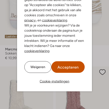
op "Accepteer alle cookies" te klikken,
ga je akkoord met het gebruik van alle
cookies zoals omschreven in onze
privacy-
en
cookieverklaring
.
Wil je je voorkeuren wijzigen? Via de
cookieknop onderaan de pagina kun je
jouw toestemming ieder moment
Laatste maten
Laatste maten
intrekken. Wil je meer informatie of een
klacht indienen? Ga naar onze
Marcmarcs
Marcmarcs
cookieverklaring
.
Sokken
Sokken
€ 10,99
€ 10,99
Accepteren
Weigeren
Cookie-instellingen