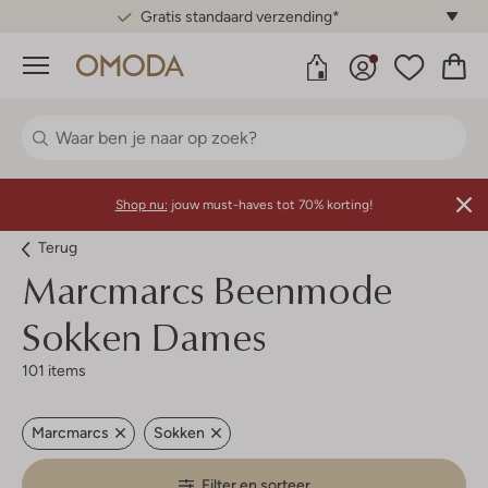
Gratis standaard verzending*
Menu
Shop nu:
jouw must-haves tot 70% korting!
Terug
Marcmarcs
Beenmode
Sokken Dames
101 items
Marcmarcs
Sokken
Filter en sorteer