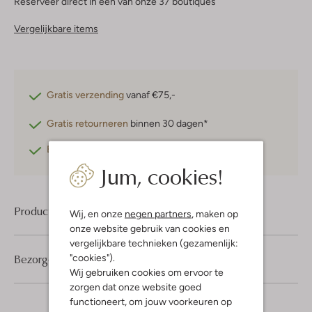
Reserveer direct in een van onze 37 boutiques
Vergelijkbare items
Gratis verzending
vanaf €75,-
Gratis retourneren
binnen 30 dagen*
Betaal achteraf
met Klarna
Jum, cookies!
Product informatie
Wij, en onze
negen partners
, maken op
onze website gebruik van cookies en
vergelijkbare technieken (gezamenlijk:
Bezorgen & retourneren
"cookies").
Wij gebruiken cookies om ervoor te
zorgen dat onze website goed
functioneert, om jouw voorkeuren op