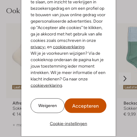
te slaan, om inzicht te verkrijgen in
Ook iets voor jou?
bezoekersgedrag en om een profiel op
te bouwen van jouw online gedrag voor
gepersonaliseerde advertenties. Door
op "Accepteer alle cookies" te klikken,
ga je akkoord met het gebruik van alle
cookies zoals omschreven in onze
privacy-
en
cookieverklaring
.
Wil je je voorkeuren wijzigen? Via de
cookieknop onderaan de pagina kun je
jouw toestemming ieder moment
intrekken. Wil je meer informatie of een
klacht indienen? Ga naar onze
cookieverklaring
.
Laatste maten
Laatst
-70%
Alfredo Gonzales
Xpooos
Becks
Accepteren
Weigeren
Sokken
Sokken
Sokke
€ 14,99
€ 19,95
€ 5,99
€ 9,99
Cookie-instellingen
+ meer kleuren