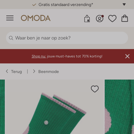
Gratis standaard verzending*
Menu
Shop nu:
jouw must-haves tot 70% korting!
Terug
Beenmode