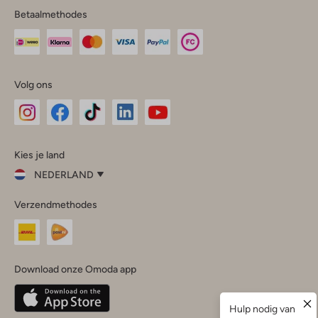
Betaalmethodes
Volg ons
Omoda
Omoda
Omoda
Omoda
Omoda
Kies je land
Instagram
Facebook
TikTok
LinkedIn
YouTube
NEDERLAND
Kies
Verzendmethodes
je
Sluit
land
Nederland
België
(Nederlands)
Download onze Omoda app
Belgique
(Français)
Deutschland