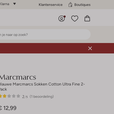
Klarna
Klantenservice
Boutiques
Marcmarcs
Blauwe Marcmarcs Sokken Cotton Ultra Fine 2-
Pack
2
1
2
/5
(1 beoordeling)
Sterren
€ 12,99