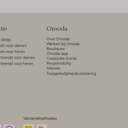
tie
Omoda
Over Omoda
e blogs
Werken bij Omoda
ds voor dames
Boutiques
ds voor heren
Omoda-app
trends voor dames
Corporate Social
Responsibility
trends voor heren
Nieuws
Toegankelijkheidsverklaring
Verzendmethodes