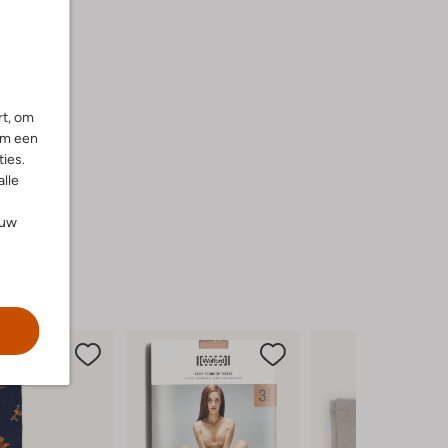
rt, om
om een
ies.
alle
ouw