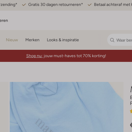
erzending*
Gratis 30 dagen retourneren*
Betaal achteraf met 
eren
Nieuw
Merken
Looks & inspiratie
Shop nu:
jouw must-haves tot 70% korting!