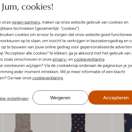
Jum, cookies!
n onze
negen partners
, maken op onze website gebruik van cookies en
ijkbare technieken (gezamenlijk: "cookies").
bruiken cookies om ervoor te zorgen dat onze website goed functionee
oorkeuren op te slaan, om inzicht te verkrijgen in bezoekersgedrag en 
l op te bouwen van jouw online gedrag voor gepersonaliseerde advertent
p "Accepteer alle cookies" te klikken, ga je akkoord met het gebruik van 
es zoals omschreven in onze
privacy-
en
cookieverklaring
.
 je voorkeuren wijzigen? Via de cookieknop onderaan de pagina kun je j
mming ieder moment intrekken. Wil je meer informatie of een klacht
nen? Ga naar onze
cookieverklaring
.
Weigeren
Accepteren
kie-instellingen