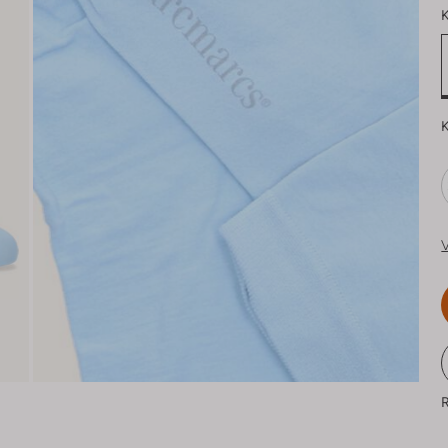
K
K
V
R