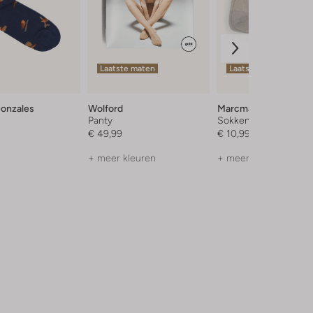
Laatste maten
Laatste maten
Gonzales
Wolford
Marcmarcs
Panty
Sokken
€ 49,99
€ 10,99
+ meer kleuren
+ meer kleuren