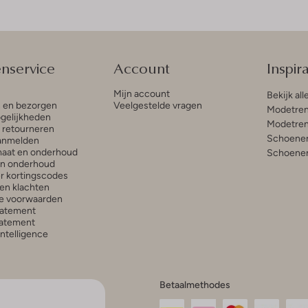
enservice
Account
Inspira
Mijn account
Bekijk all
n en bezorgen
Veelgestelde vragen
Modetren
gelijkheden
Modetren
n retourneren
Schoenen
anmelden
aat en onderhoud
Schoenen
en onderhoud
r kortingscodes
en klachten
e voorwaarden
tatement
atement
 Intelligence
Betaalmethodes