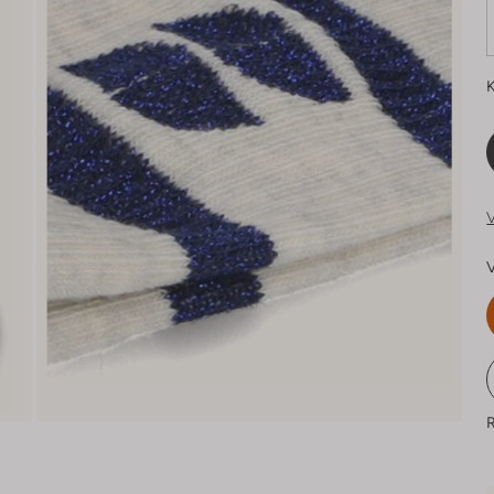
K
V
V
R