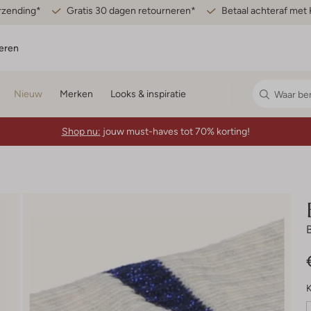
erzending*
Gratis 30 dagen retourneren*
Betaal achteraf met 
eren
Nieuw
Merken
Looks & inspiratie
Shop nu:
jouw must-haves tot 70% korting!
K