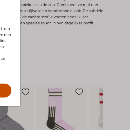
eniet van een picknick in de zon. Combineer ze met een
hort voor een stijlvolle en comfortabele look. De subtiele
flair, terwijl de zachte stof je voeten heerlijk laat
uden van een speelse touch in hun dagelijkse outfit.
rt, om
om een
ies.
alle
ouw