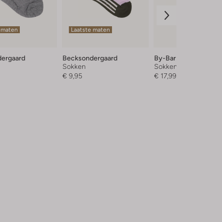
 maten
Laatste maten
ergaard
Becksondergaard
By-Bar
Sokken
Sokken
€ 9,95
€ 17,99