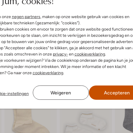
Jum, cookies!
ro Revival
wandeling maakt in het park of g
uitenkant:
Katoen
luchtige zomerjurk of een casual s
innenkant:
Katoen, Polyester
n onze
negen partners
, maken op onze website gebruik van cookies en
glitters geven net dat beetje extra 
ijkbare technieken (gezamenlijk: "cookies").
ademen. Ideaal voor dames die ho
bruiken cookies om ervoor te zorgen dat onze website goed functionee
oorkeuren op te slaan, om inzicht te verkrijgen in bezoekersgedrag en 
l op te bouwen van jouw online gedrag voor gepersonaliseerde advertent
p "Accepteer alle cookies" te klikken, ga je akkoord met het gebruik van 
es zoals omschreven in onze
privacy-
en
cookieverklaring
.
 je voorkeuren wijzigen? Via de cookieknop onderaan de pagina kun je j
mming ieder moment intrekken. Wil je meer informatie of een klacht
nen? Ga naar onze
cookieverklaring
.
Weigeren
Accepteren
kie-instellingen