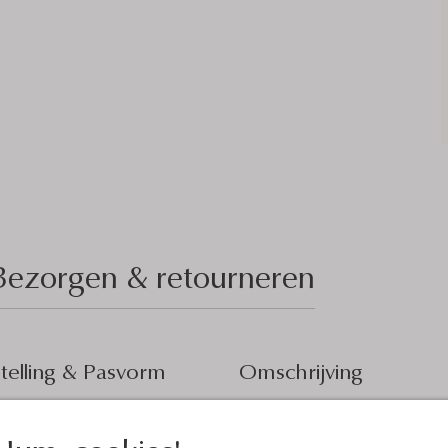
Bezorgen & retourneren
elling & Pasvorm
Omschrijving
oken Wit
Voeg een vleugje sprankeling to
sch, Streep
BY-BAR. Deze blauwe sokken zijn 