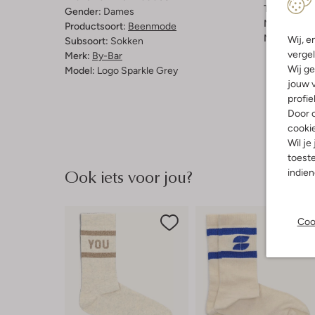
Trends:
Ret
Gender:
Dames
Materiaal b
Productsoort:
Beenmode
Materiaal b
Wij, e
Subsoort:
Sokken
vergel
Merk:
By-Bar
Wij ge
Model:
Logo Sparkle Grey
jouw v
profie
Door o
cooki
Wil je
toeste
Ook iets voor jou?
indie
Coo