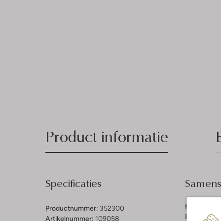
Product informatie
Specificaties
Samenst
Kleur:
Gebr
Productnummer:
352300
Print:
Grafi
Artikelnummer:
109058