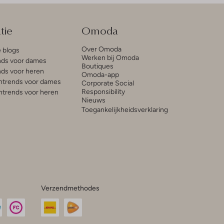
tie
Omoda
Over Omoda
e blogs
Werken bij Omoda
ds voor dames
Boutiques
ds voor heren
Omoda-app
trends voor dames
Corporate Social
Responsibility
trends voor heren
Nieuws
Toegankelijkheidsverklaring
Verzendmethodes