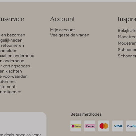
enservice
Account
Inspira
Mijn account
Bekijk all
n en bezorgen
Veelgestelde vragen
Modetren
gelijkheden
Modetren
n retourneren
Schoenen
anmelden
aat en onderhoud
Schoenen
en onderhoud
r kortingscodes
en klachten
e voorwaarden
tatement
atement
 Intelligence
Betaalmethodes
e deals, speciaal voor