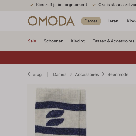
Kies zelf je bezorgmoment
Gratis standaard v
Dames
Heren
Kind
Sale
Schoenen
Kleding
Tassen & Accessoires
Terug
Dames
Accessoires
Beenmode