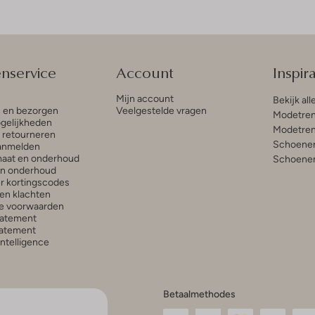
enservice
Account
Inspira
Mijn account
Bekijk all
n en bezorgen
Veelgestelde vragen
Modetren
gelijkheden
Modetren
n retourneren
Schoenen
anmelden
aat en onderhoud
Schoenen
en onderhoud
r kortingscodes
en klachten
e voorwaarden
tatement
atement
 Intelligence
Betaalmethodes