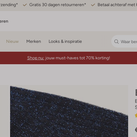
erzending*
Gratis 30 dagen retourneren*
Betaal achteraf met 
eren
Nieuw
Merken
Looks & inspiratie
Shop nu:
jouw must-haves tot 70% korting!