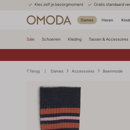
Kies zelf je bezorgmoment
Gratis standaard v
Dames
Heren
Kind
Sale
Schoenen
Kleding
Tassen & Accessoires
Terug
Dames
Accessoires
Beenmode