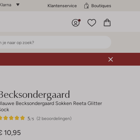
Klarna
Klantenservice
Boutiques
Becksondergaard
Blauwe Becksondergaard Sokken Reeta Glitter
Sock
5
2
5
/5
(2 beoordelingen)
Sterren
€ 10,95