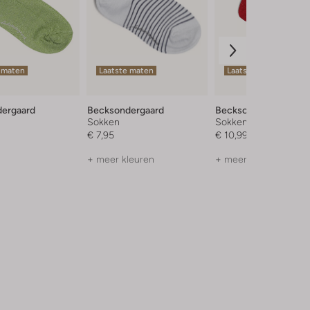
 maten
Laatste maten
Laatste maten
ergaard
Becksondergaard
Becksondergaard
Sokken
Sokken
€ 7,95
€ 10,99
+ meer kleuren
+ meer kleuren