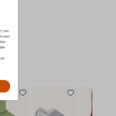
rt, om
om een
ies.
alle
ouw