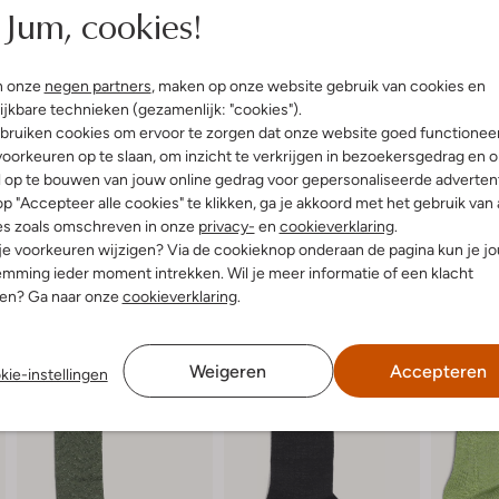
Jum, cookies!
uari 2024
door M.
okken
n onze
negen partners
, maken op onze website gebruik van cookies en
ittende sokken, leuk
 Niet te dikke stof, zitten
ijkbare technieken (gezamenlijk: "cookies").
bruiken cookies om ervoor te zorgen dat onze website goed functionee
oorkeuren op te slaan, om inzicht te verkrijgen in bezoekersgedrag en 
l op te bouwen van jouw online gedrag voor gepersonaliseerde advertent
p "Accepteer alle cookies" te klikken, ga je akkoord met het gebruik van 
es zoals omschreven in onze
privacy-
en
cookieverklaring
.
 je voorkeuren wijzigen? Via de cookieknop onderaan de pagina kun je j
mming ieder moment intrekken. Wil je meer informatie of een klacht
nen? Ga naar onze
cookieverklaring
.
Weigeren
Accepteren
kie-instellingen