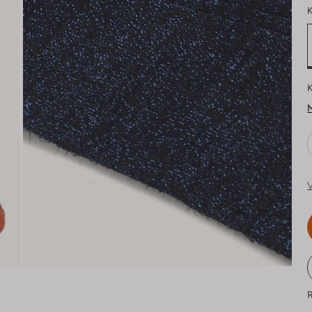
K
K
M
V
R