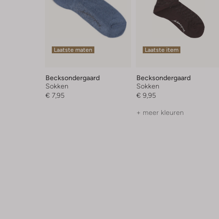
Laatste maten
Laatste item
Becksondergaard
Becksondergaard
Sokken
Sokken
€ 7,95
€ 9,95
+ meer kleuren