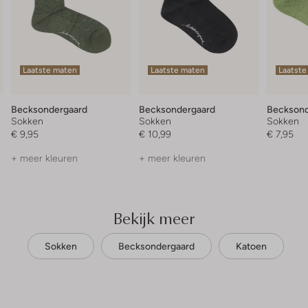
Laatste maten
Laatste maten
Laatste
Becksondergaard
Becksondergaard
Becksond
Sokken
Sokken
Sokken
€ 9,95
€ 10,99
€ 7,95
+ meer kleuren
+ meer kleuren
Bekijk meer
Sokken
Becksondergaard
Katoen