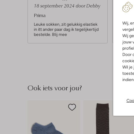
S
S
18 september 2024
door Debby
22 jan
t
t
Prima
Fijne s
e
e
Wij, e
Leuke sokken, zit gelukkig elastiek
Lekker z
in itt ander paar dag ik tegelijkertijd
kleurtje.
vergel
r
r
bestelde. Blij mee
lekker.
Wij ge
r
r
jouw v
e
e
profie
Door o
n
n
cooki
Wil je
toeste
indie
Ook iets voor jou?
Coo