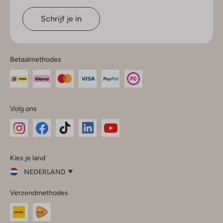
Schrijf je in
Betaalmethodes
Volg ons
Omoda
Omoda
Omoda
Omoda
Omoda
Kies je land
Instagram
Facebook
TikTok
LinkedIn
YouTube
NEDERLAND
Kies
Verzendmethodes
je
Sluit
land
Nederland