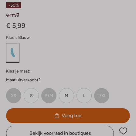
Sterren
-50%
€ 11,99
€ 5,99
Kleur:
Blauw
Kies je maat:
Maat uitverkocht?
XS
S
S/M
M
L
L/XL
Voeg toe
Bekijk voorraad in boutiques