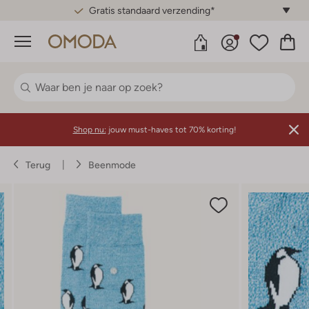
Gratis standaard verzending*
Menu
Shop nu:
jouw must-haves tot 70% korting!
Terug
Beenmode