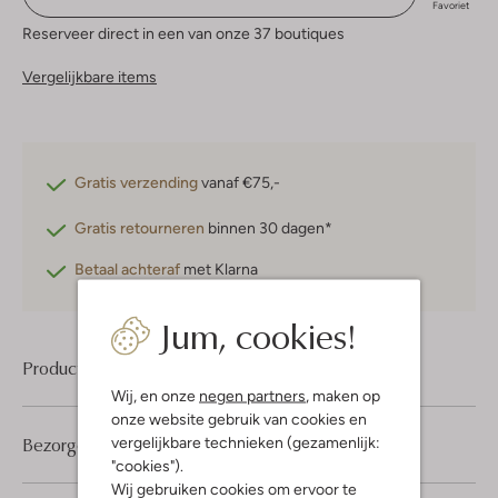
Favoriet
Reserveer direct in een van onze 37 boutiques
Vergelijkbare items
Gratis verzending
vanaf €75,-
Gratis retourneren
binnen 30 dagen*
Betaal achteraf
met Klarna
Jum, cookies!
Product informatie
Wij, en onze
negen partners
, maken op
onze website gebruik van cookies en
Bezorgen & retourneren
vergelijkbare technieken (gezamenlijk:
"cookies").
Wij gebruiken cookies om ervoor te