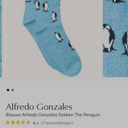
Alfredo Gonzales
Blauwe Alfredo Gonzales Sokken The Penguin
4
7
4
/5
(7 beoordelingen)