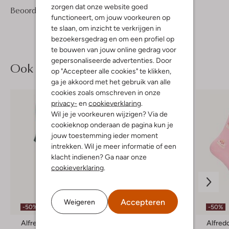
zorgen dat onze website goed
7
4
Beoordelingen
(7)
4
/5
functioneert, om jouw voorkeuren op
Sterren
te slaan, om inzicht te verkrijgen in
bezoekersgedrag en om een profiel op
te bouwen van jouw online gedrag voor
gepersonaliseerde advertenties. Door
Ook iets voor jou?
op "Accepteer alle cookies" te klikken,
ga je akkoord met het gebruik van alle
cookies zoals omschreven in onze
privacy-
en
cookieverklaring
.
Wil je je voorkeuren wijzigen? Via de
cookieknop onderaan de pagina kun je
jouw toestemming ieder moment
intrekken. Wil je meer informatie of een
klacht indienen? Ga naar onze
cookieverklaring
.
Accepteren
Weigeren
-50%
-50%
-50%
Alfredo Gonzales
Alfredo Gonzales
Alfred