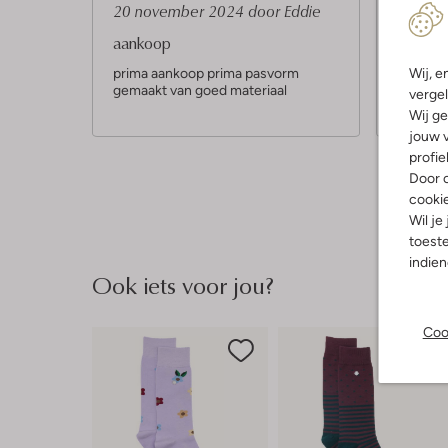
S
S
20 november 2024
door Eddie
10 maa
t
t
aankoop
Alfred
e
e
prima aankoop prima pasvorm
De ontva
Wij, e
gemaakt van goed materiaal
sokken! 
r
r
vergel
Leuk mo
Wij ge
r
r
jouw v
e
e
profie
n
n
Door o
cooki
Wil je
toeste
indie
Ook iets voor jou?
Coo