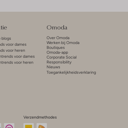
tie
Omoda
Over Omoda
e blogs
Werken bij Omoda
ds voor dames
Boutiques
ds voor heren
Omoda-app
trends voor dames
Corporate Social
Responsibility
trends voor heren
Nieuws
Toegankelijkheidsverklaring
Verzendmethodes