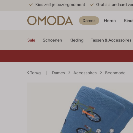
Kies zelf je bezorgmoment
Gratis standaard v
Dames
Heren
Kind
Sale
Schoenen
Kleding
Tassen & Accessoires
Terug
Dames
Accessoires
Beenmode