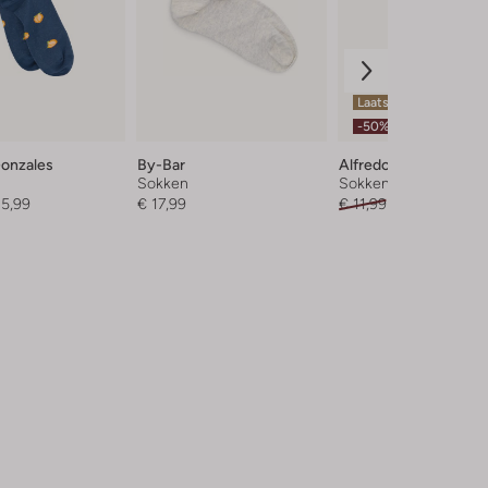
Laatste maten
-50%
Gonzales
By-Bar
Alfredo Gonzales
Sokken
Sokken
 5,99
€ 17,99
€ 11,99
€ 5,99