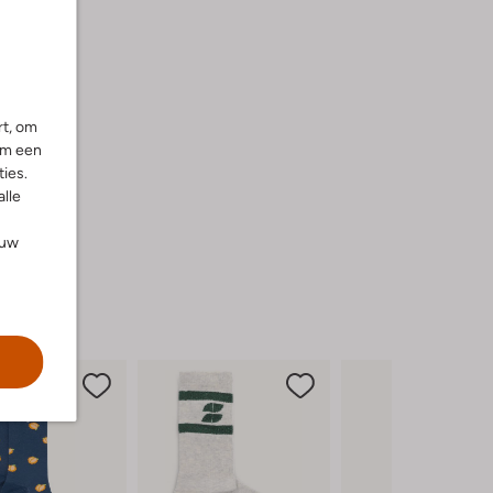
ie
rt, om
om een
ies.
alle
ouw