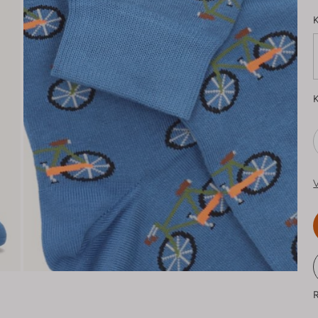
K
K
V
R