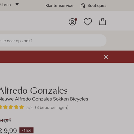
Klarna
Klantenservice
Boutiques
Alfredo Gonzales
Blauwe Alfredo Gonzales Sokken Bicycles
5
3
5
/5
(3 beoordelingen)
Sterren
 11,99
€ 9,99
-15%