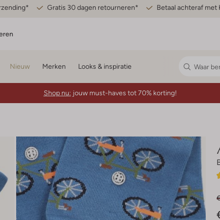
erzending*
Gratis 30 dagen retourneren*
Betaal achteraf met 
eren
Nieuw
Merken
Looks & inspiratie
Shop nu:
jouw must-haves tot 70% korting!
€