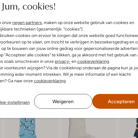
Jum, cookies!
S
rt 2024
door Esther
04 januari 2023
door Anita
t
o Gonzales sokken
Leuke sokken
e
nger is blij met deze
n onze
negen partners
, maken op onze website gebruik van cookies en
Wat een leuke, kleurrijke sokken d
Blijven ook mooi in de was.
ook nog eens kwalitatief goed zijn
r
ijkbare technieken (gezamenlijk: "cookies").
tief
bruiken cookies om ervoor te zorgen dat onze website goed functionee
r
oorkeuren op te slaan, om inzicht te verkrijgen in bezoekersgedrag en 
e
l op te bouwen van jouw online gedrag voor gepersonaliseerde advertent
n
p "Accepteer alle cookies" te klikken, ga je akkoord met het gebruik van 
es zoals omschreven in onze
privacy-
en
cookieverklaring
.
 je voorkeuren wijzigen? Via de cookieknop onderaan de pagina kun je j
mming ieder moment intrekken. Wil je meer informatie of een klacht
nen? Ga naar onze
cookieverklaring
.
Weigeren
Accepteren
kie-instellingen