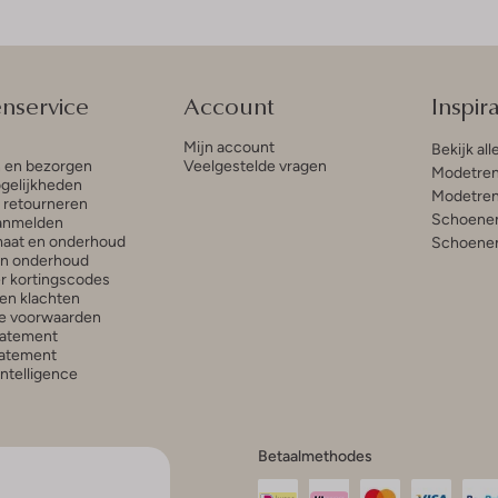
enservice
Account
Inspira
Mijn account
Bekijk all
n en bezorgen
Veelgestelde vragen
Modetren
gelijkheden
Modetren
n retourneren
Schoenen
anmelden
aat en onderhoud
Schoenen
en onderhoud
r kortingscodes
en klachten
e voorwaarden
tatement
atement
 Intelligence
Betaalmethodes