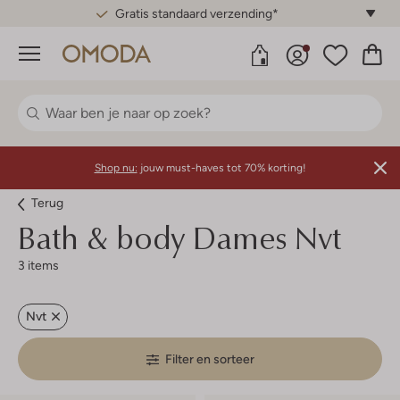
Gratis standaard verzending*
Menu
Shop nu:
jouw must-haves tot 70% korting!
Terug
Bath & body Dames Nvt
3 items
Nvt
Filter en sorteer