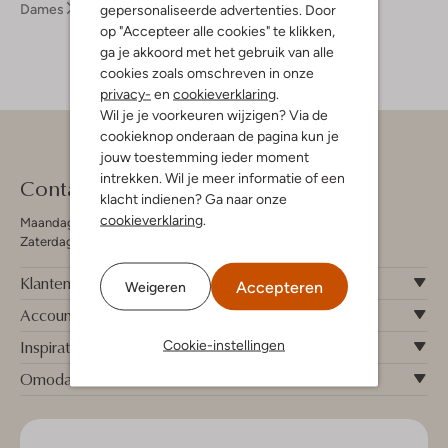
Dames
Accessoires
Bath & Body
gepersonaliseerde advertenties. Door
op "Accepteer alle cookies" te klikken,
ga je akkoord met het gebruik van alle
cookies zoals omschreven in onze
privacy-
en
cookieverklaring
.
Wil je je voorkeuren wijzigen? Via de
cookieknop onderaan de pagina kun je
jouw toestemming ieder moment
intrekken. Wil je meer informatie of een
Contact
klacht indienen? Ga naar onze
cookieverklaring
.
Maandag - Vrijdag 09:00 - 19:00 uur
Zaterdag 09:00 - 17:00 uur
Klantenservice
Accepteren
Weigeren
Account
Inspiratie
Cookie-instellingen
Omoda