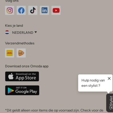
Volg ons
Omoda
Omoda
Omoda
Omoda
Omoda
Kies je land
Instagram
Facebook
TikTok
LinkedIn
YouTube
NEDERLAND
Kies
Verzendmethodes
je
Sluit
land
Nederland
België
(Nederlands)
Download onze Omoda app
Belgique
(Français)
Deutschland
*Dit geldt alleen voor items die op voorraad zijn. Check voor de