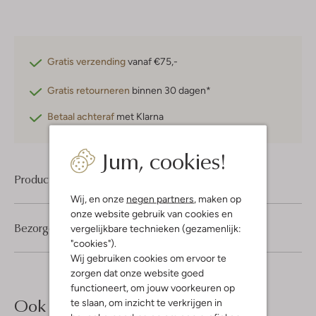
Gratis verzending
vanaf €75,-
Gratis retourneren
binnen 30 dagen*
Betaal achteraf
met Klarna
Jum, cookies!
Product informatie
Wij, en onze
negen partners
, maken op
onze website gebruik van cookies en
Bezorgen & retourneren
vergelijkbare technieken (gezamenlijk:
"cookies").
Wij gebruiken cookies om ervoor te
zorgen dat onze website goed
functioneert, om jouw voorkeuren op
Ook iets voor jou?
te slaan, om inzicht te verkrijgen in