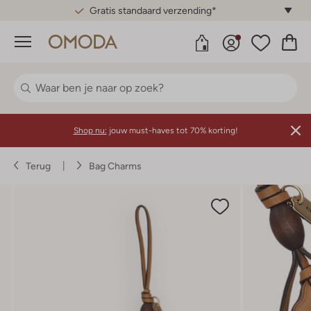
Gratis standaard verzending*
Menu
Shop nu:
jouw must-haves tot 70% korting!
Terug
Bag Charms