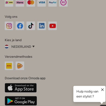
Volg ons
Omoda
Omoda
Omoda
Omoda
Omoda
Kies je land
Instagram
Facebook
TikTok
LinkedIn
YouTube
NEDERLAND
Kies
Verzendmethodes
je
Sluit
land
Nederland
België
(Nederlands)
Download onze Omoda app
Belgique
(Français)
Deutschland