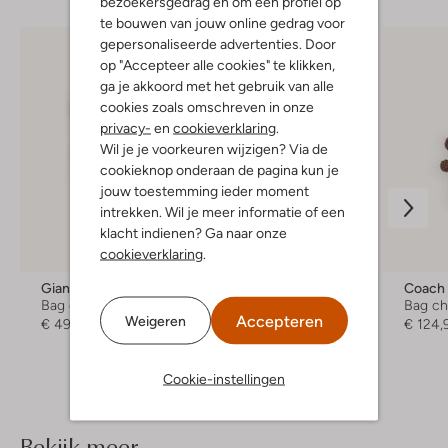
bezoekersgedrag en om een profiel op
te bouwen van jouw online gedrag voor
gepersonaliseerde advertenties. Door
op "Accepteer alle cookies" te klikken,
ga je akkoord met het gebruik van alle
cookies zoals omschreven in onze
privacy-
en
cookieverklaring
.
Wil je je voorkeuren wijzigen? Via de
cookieknop onderaan de pagina kun je
jouw toestemming ieder moment
intrekken. Wil je meer informatie of een
klacht indienen? Ga naar onze
cookieverklaring
.
Gianni Chiarini
Coach
Coach
Bag charms
Bag charms
Bag c
Accepteren
Weigeren
€ 49,99
€ 124,99
€ 124,
Cookie-instellingen
Bekijk meer