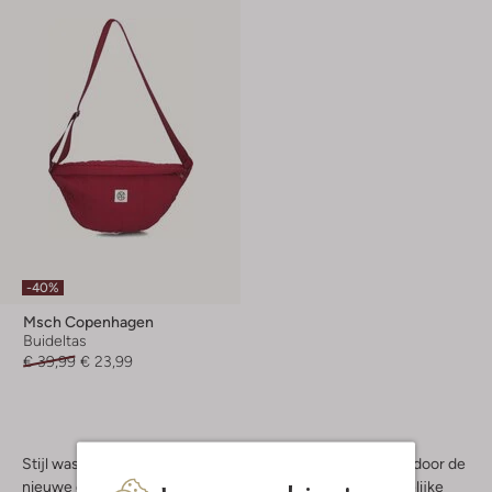
-40%
Msch Copenhagen
Buideltas
€ 39,99
€ 23,99
Stijl was nog nooit zó comfortabel. Laat je snel verrassen door de
nieuwe collectie buideltassen van Omoda. Deze gemakkelijke