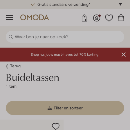
Gratis standaard verzending*
Menu
Shop nu:
jouw must-haves tot 70% korting!
Terug
Buideltassen
1 item
Filter en sorteer