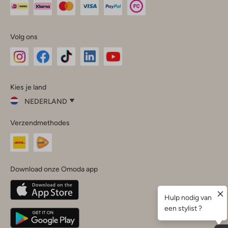
Volg ons
Omoda
Omoda
Omoda
Omoda
Omoda
Kies je land
Instagram
Facebook
TikTok
LinkedIn
YouTube
NEDERLAND
Kies
Verzendmethodes
je
Sluit
land
Nederland
België
(Nederlands)
Download onze Omoda app
Belgique
(Français)
Deutschland