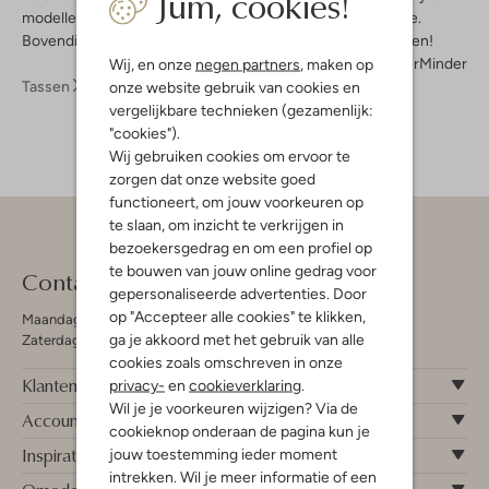
Jum, cookies!
modellen neem je in een handomdraai overal mee naar toe.
Bovendien kun je ze eenvoudigweg overal mee combineren!
Meer
Minder
Wij, en onze
negen partners
, maken op
Tassen
Buideltassen
onze website gebruik van cookies en
vergelijkbare technieken (gezamenlijk:
"cookies").
Wij gebruiken cookies om ervoor te
zorgen dat onze website goed
functioneert, om jouw voorkeuren op
te slaan, om inzicht te verkrijgen in
bezoekersgedrag en om een profiel op
te bouwen van jouw online gedrag voor
Contact
gepersonaliseerde advertenties. Door
op "Accepteer alle cookies" te klikken,
Maandag - Vrijdag 09:00 - 19:00 uur
ga je akkoord met het gebruik van alle
Zaterdag 09:00 - 17:00 uur
cookies zoals omschreven in onze
Klantenservice
privacy-
en
cookieverklaring
.
Wil je je voorkeuren wijzigen? Via de
Account
cookieknop onderaan de pagina kun je
Inspiratie
jouw toestemming ieder moment
intrekken. Wil je meer informatie of een