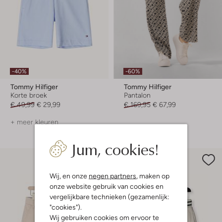
-40%
-60%
Tommy Hilfiger
Tommy Hilfiger
Korte broek
Pantalon
€ 49,99
€ 29,99
€ 169,95
€ 67,99
+ meer kleuren
Jum, cookies!
Wij, en onze
negen partners
, maken op
onze website gebruik van cookies en
vergelijkbare technieken (gezamenlijk:
"cookies").
Wij gebruiken cookies om ervoor te