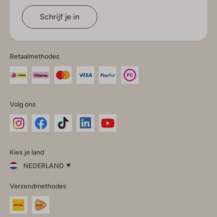
Schrijf je in
Betaalmethodes
Volg ons
Omoda
Omoda
Omoda
Omoda
Omoda
Kies je land
Instagram
Facebook
TikTok
LinkedIn
YouTube
NEDERLAND
Kies
Verzendmethodes
je
Sluit
land
Nederland