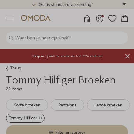
Gratis standaard verzending*
Menu
Shop nu:
jouw must-haves tot 70% korting!
Terug
Tommy Hilfiger
Broeken
22 items
Korte broeken
Pantalons
Lange broeken
Tommy Hilfiger
Filter en sorteer