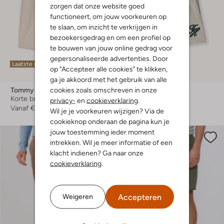
zorgen dat onze website goed
functioneert, om jouw voorkeuren op
te slaan, om inzicht te verkrijgen in
bezoekersgedrag en om een profiel op
te bouwen van jouw online gedrag voor
gepersonaliseerde advertenties. Door
Laatste items
Laatste item
op "Accepteer alle cookies" te klikken,
-20%
ga je akkoord met het gebruik van alle
cookies zoals omschreven in onze
Tommy Hilfiger
Tommy Hilfiger
Korte broek
Korte broek
privacy-
en
cookieverklaring
.
Vanaf
€ 49,99
€ 69,99
€ 55,99
Wil je je voorkeuren wijzigen? Via de
cookieknop onderaan de pagina kun je
jouw toestemming ieder moment
intrekken. Wil je meer informatie of een
klacht indienen? Ga naar onze
cookieverklaring
.
Accepteren
Weigeren