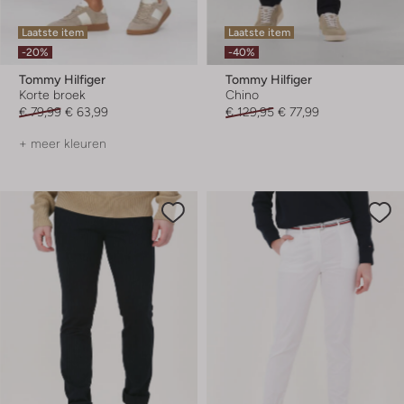
Laatste item
Laatste item
-20%
-40%
Tommy Hilfiger
Tommy Hilfiger
Korte broek
Chino
€ 79,99
€ 63,99
€ 129,95
€ 77,99
+ meer kleuren