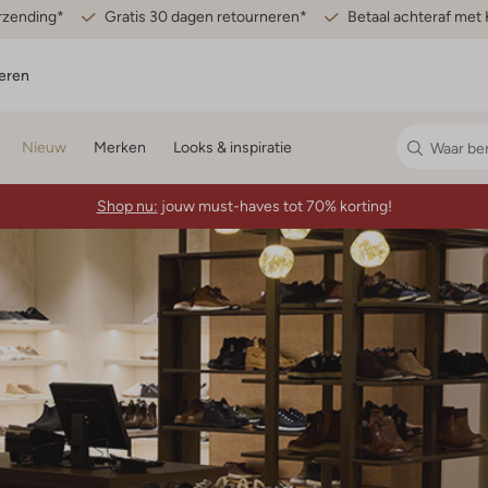
erzending*
Gratis 30 dagen retourneren*
Betaal achteraf met 
eren
Nieuw
Merken
Looks & inspiratie
Shop nu:
jouw must-haves tot 70% korting!