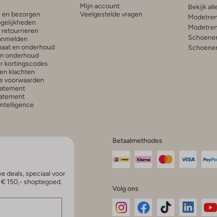
Mijn account
Bekijk all
n en bezorgen
Veelgestelde vragen
Modetren
gelijkheden
Modetren
n retourneren
Schoenen
anmelden
aat en onderhoud
Schoenen
en onderhoud
r kortingscodes
en klachten
e voorwaarden
tatement
atement
 Intelligence
Betaalmethodes
e deals, speciaal voor
p € 150,- shoptegoed.
Volg ons