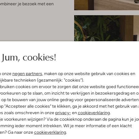
 Combineer je bezoek met een
Jum, cookies!
n onze
negen partners
, maken op onze website gebruik van cookies en
ijkbare technieken (gezamenlijk: "cookies").
bruiken cookies om ervoor te zorgen dat onze website goed functionee
oorkeuren op te slaan, om inzicht te verkrijgen in bezoekersgedrag en 
l op te bouwen van jouw online gedrag voor gepersonaliseerde advertent
p "Accepteer alle cookies" te klikken, ga je akkoord met het gebruik van 
es zoals omschreven in onze
privacy-
en
cookieverklaring
.
 je voorkeuren wijzigen? Via de cookieknop onderaan de pagina kun je j
mming ieder moment intrekken. Wil je meer informatie of een klacht
nen? Ga naar onze
cookieverklaring
.