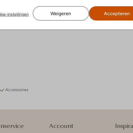
Weigeren
Accepteren
kie-instellingen
Accessoires
enservice
Account
Inspira