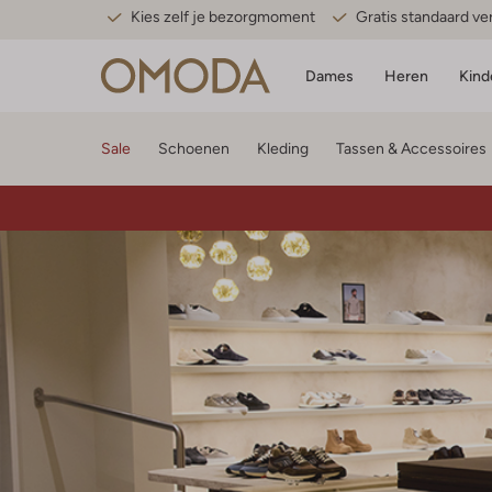
Kies zelf je bezorgmoment
Gratis standaard v
Dames
Heren
Kind
Sale
Schoenen
Kleding
Tassen & Accessoires