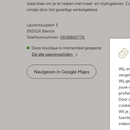
staat klaar om je te helpen met maat- en stylingadvies.
rondje door het gezellige winkelgebied.
Laurentiusplein 3
5921GX Blerick
Telefoonnummer:
0658860776
Deze boutique is momenteel geopend
Zie alle openingstijden
Wij, e
Navigeren in Google Maps
vergel
Wij ge
jouw v
profie
Door o
cooki
Wil je
toeste
indie