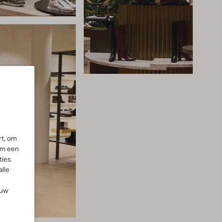
rt, om
om een
ies.
alle
ouw