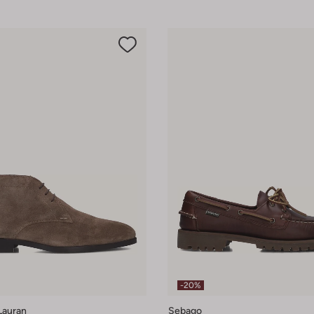
-20%
Lauran
Sebago