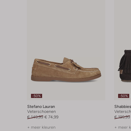
-50%
-50%
Stefano Lauran
Shabbie
Veterschoenen
Vetersc
€ 149,99
€ 74,99
€ 199,99
+ meer kleuren
+ meer k