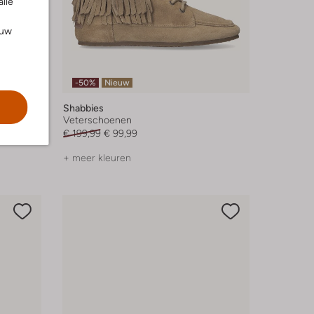
alle
ouw
-50%
Nieuw
Shabbies
Veterschoenen
€ 199,99
€ 99,99
+ meer kleuren