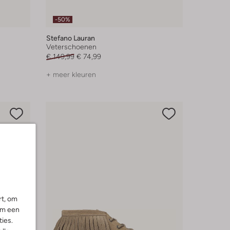
-50%
Stefano Lauran
Veterschoenen
€ 149,99
€ 74,99
+ meer kleuren
rt, om
om een
ies.