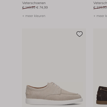
Veterschoenen
Vetersc
€ 149,99
€ 74,99
€ 229,99
+ meer kleuren
+ meer k