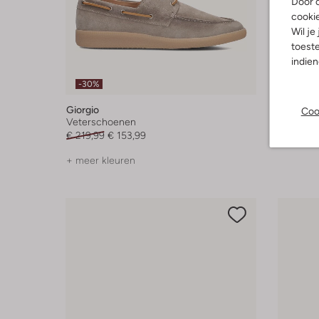
Door o
cooki
Wil je
toeste
indie
-30%
-40%
Giorgio
Greve
Coo
Veterschoenen
Vetersc
€ 219,99
€ 153,99
€ 199,99
+ meer kleuren