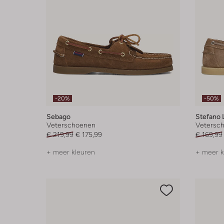
-20%
-50%
Sebago
Stefano 
Veterschoenen
Vetersc
€ 219,99
€ 175,99
€ 169,99
+ meer kleuren
+ meer k