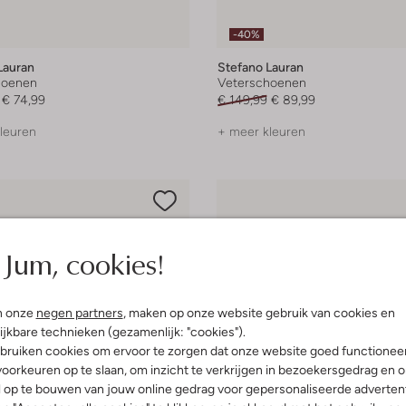
-40%
Lauran
Stefano Lauran
hoenen
Veterschoenen
€ 74,99
€ 149,99
€ 89,99
leuren
+ meer kleuren
Jum, cookies!
n onze
negen partners
, maken op onze website gebruik van cookies en
ijkbare technieken (gezamenlijk: "cookies").
bruiken cookies om ervoor te zorgen dat onze website goed functionee
oorkeuren op te slaan, om inzicht te verkrijgen in bezoekersgedrag en 
l op te bouwen van jouw online gedrag voor gepersonaliseerde advertent