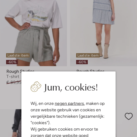
Laatste item
Laatste item
-60%
-60%
Rough Studios
Rough Studios
T-shirt
Mini jurk
Jum, cookies!
€ 89,95
€ 35,99
€ 159,95
€ 63,99
+ meer kleuren
Wij, en onze
negen partners
, maken op
onze website gebruik van cookies en
vergelijkbare technieken (gezamenlijk:
"cookies").
Wij gebruiken cookies om ervoor te
zorgen dat onze website goed