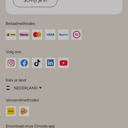
Schrijf je in
Betaalmethodes
Volg ons
Omoda
Omoda
Omoda
Omoda
Omoda
Kies je land
Instagram
Facebook
TikTok
LinkedIn
YouTube
NEDERLAND
Kies
Verzendmethodes
je
Sluit
land
Nederland
België
(Nederlands)
Download onze Omoda app