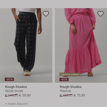
Laatste maten
-60%
-60%
Rough Studios
Rough Studios
Wijde broek
Maxirok
€ 149,95
€ 59,99
€ 189,95
€ 75,99
+ meer kleuren