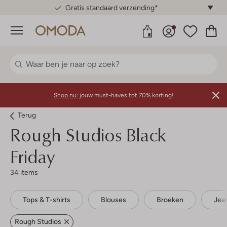
Gratis standaard verzending*
Menu
Shop nu:
jouw must-haves tot 70% korting!
Terug
Rough Studios
Black
Friday
34 items
Tops & T-shirts
Blouses
Broeken
Jea
Rough Studios