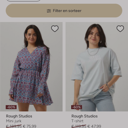
Filter en sorteer
-60%
-60%
Rough Studios
Rough Studios
Mini jurk
T-shirt
€ 189,95
€ 75,99
€ 119,95
€ 47,99