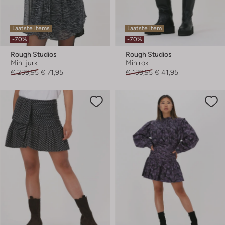
Laatste items
Laatste item
-70%
-70%
Rough Studios
Rough Studios
Mini jurk
Minirok
€ 239,95
€ 71,95
€ 139,95
€ 41,95