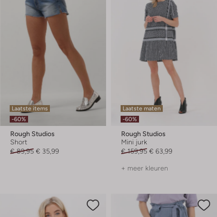
Laatste items
Laatste maten
-60%
-60%
Rough Studios
Rough Studios
Short
Mini jurk
€ 89,95
€ 35,99
€ 159,95
€ 63,99
+ meer kleuren