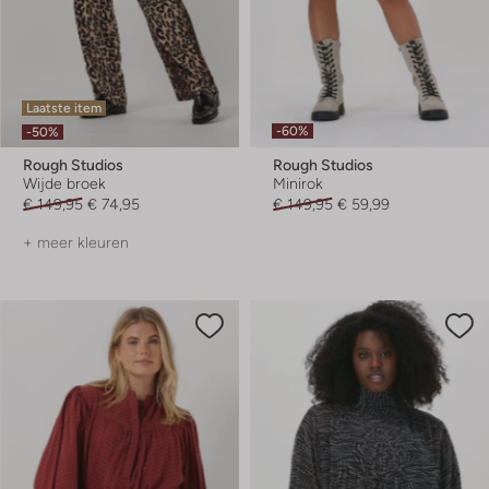
Laatste item
-60%
-50%
Rough Studios
Rough Studios
Wijde broek
Minirok
€ 149,95
€ 74,95
€ 149,95
€ 59,99
+ meer kleuren