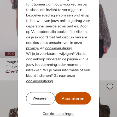
functioneert, om jouw voorkeuren op
te slaan, om inzicht te verkrijgen in
bezoekersgedrag en om een profiel op
te bouwen van jouw online gedrag voor
gepersonaliseerde advertenties. Door
op "Accepteer alle cookies" te klikken,
ga je akkoord met het gebruik van alle
cookies zoals omschreven in onze
privacy-
en
cookieverklaring
.
Wil je je voorkeuren wijzigen? Via de
-60%
-60%
cookieknop onderaan de pagina kun je
Rough Studios
Rough Studios
jouw toestemming ieder moment
Minirok
Blouse
intrekken. Wil je meer informatie of een
€ 139,95
€ 55,99
€ 159,95
€ 63,99
klacht indienen? Ga naar onze
cookieverklaring
.
Accepteren
Weigeren
Cookie-instellingen