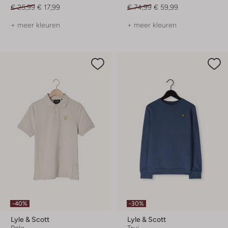
€ 25,99
€ 17,99
€ 74,99
€ 59,99
+ meer kleuren
+ meer kleuren
-40%
-30%
Lyle & Scott
Lyle & Scott
Polo
Trui