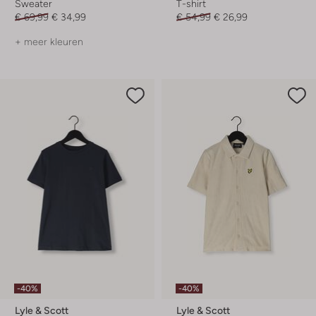
Sweater
T-shirt
€ 69,99
€ 34,99
€ 54,99
€ 26,99
+ meer kleuren
-40%
-40%
Lyle & Scott
Lyle & Scott