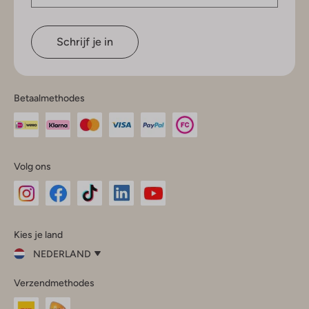
Schrijf je in
Betaalmethodes
Volg ons
Omoda
Omoda
Omoda
Omoda
Omoda
Kies je land
Instagram
Facebook
TikTok
LinkedIn
YouTube
NEDERLAND
Kies
Verzendmethodes
je
Sluit
land