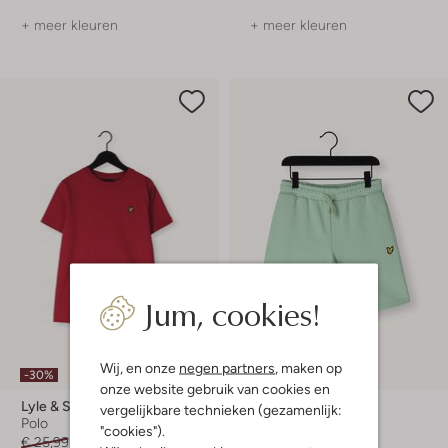
+ meer kleuren
+ meer kleuren
Jum, cookies!
Wij, en onze
negen partners
, maken op
-30%
-30%
onze website gebruik van cookies en
Lyle & Scott
Lyle & Scott
vergelijkbare technieken (gezamenlijk:
Polo
Korte broek
"cookies").
€ 25,99
€ 17,99
Vanaf
€ 27,99