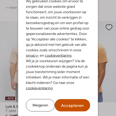
Wij gebruiken cookies om ervoor te
zorgen dat onze website goed
+ meer kleuren
+ meer kleuren
functioneert, om jouw voorkeuren op
te slaan, om inzicht te verkrijgen in
bezoekersgedrag en om een profiel op
te bouwen van jouw online gedrag voor
gepersonaliseerde advertenties. Door
op "Accepteer alle cookies" te klikken,
ga je akkoord met het gebruik van alle
cookies zoals omschreven in onze
privacy-
en
cookieverklaring
.
Wil je je voorkeuren wijzigen? Via de
cookieknop onderaan de pagina kun je
jouw toestemming ieder moment
intrekken. Wil je meer informatie of een
klacht indienen? Ga naar onze
cookieverklaring
.
-40%
-30%
Accepteren
Weigeren
Lyle & Scott
Lyle & Scott
T-shirt
T-shirt
€ 39,99
€ 23,99
€ 35,99
€ 24,99