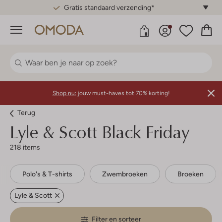
Gratis standaard verzending*
Menu
Shop nu:
jouw must-haves tot 70% korting!
Terug
Lyle & Scott
Black Friday
218 items
Polo's & T-shirts
Zwembroeken
Broeken
Lyle & Scott
Filter en sorteer