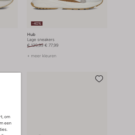
-40%
Hub
Lage sneakers
€ 129,99
€ 77,99
+ meer kleuren
rt, om
om een
ies.