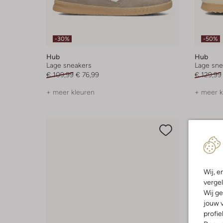
-30%
-50%
Hub
Hub
Lage sneakers
Lage sne
€ 109,99
€ 76,99
€ 129,99
+ meer kleuren
+ meer k
Wij, e
vergel
Wij ge
jouw v
profie