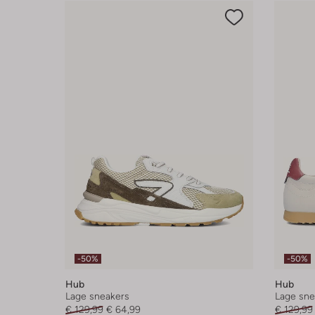
-50%
-50%
Hub
Hub
Lage sneakers
Lage sne
€ 129,99
€ 64,99
€ 129,99