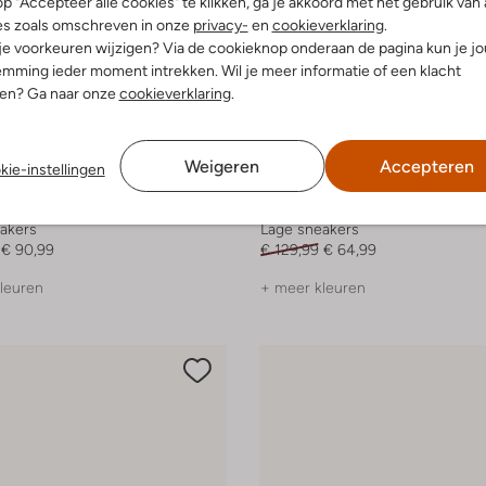
p "Accepteer alle cookies" te klikken, ga je akkoord met het gebruik van 
es zoals omschreven in onze
privacy-
en
cookieverklaring
.
 je voorkeuren wijzigen? Via de cookieknop onderaan de pagina kun je j
mming ieder moment intrekken. Wil je meer informatie of een klacht
nen? Ga naar onze
cookieverklaring
.
Weigeren
Accepteren
kie-instellingen
-50%
Hub
akers
Lage sneakers
€ 90,99
€ 129,99
€ 64,99
leuren
+ meer kleuren