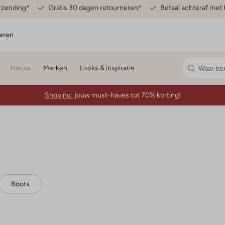
erzending*
Gratis 30 dagen retourneren*
Betaal achteraf met 
eren
Nieuw
Merken
Looks & inspiratie
Shop nu:
jouw must-haves tot 70% korting!
Boots