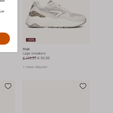
alle
ouw
-30%
Hub
Lage sneakers
€ 129,99
€ 90,99
+ meer kleuren