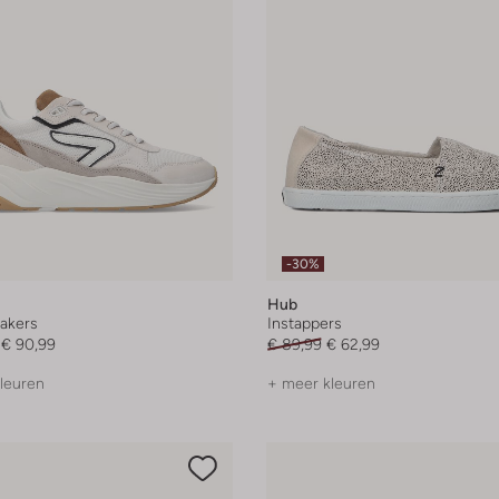
-30%
Hub
akers
Instappers
€ 90,99
€ 89,99
€ 62,99
leuren
+ meer kleuren