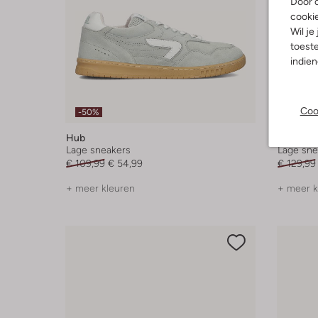
Door o
cooki
Wil je
toeste
indie
Coo
-50%
-30%
Hub
Hub
Lage sneakers
Lage sne
€ 109,99
€ 54,99
€ 129,99
+ meer kleuren
+ meer k