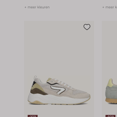
+ meer kleuren
+ meer k
-30%
-50%