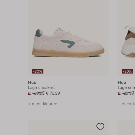
-30%
-30%
Hub
Hub
Lage sneakers
Lage sne
€ 109,99
€ 76,99
€ 129,99
+ meer kleuren
+ meer k