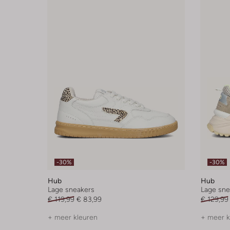
-30%
-30%
Hub
Hub
Lage sneakers
Lage sne
€ 119,99
€ 83,99
€ 129,99
+ meer kleuren
+ meer k