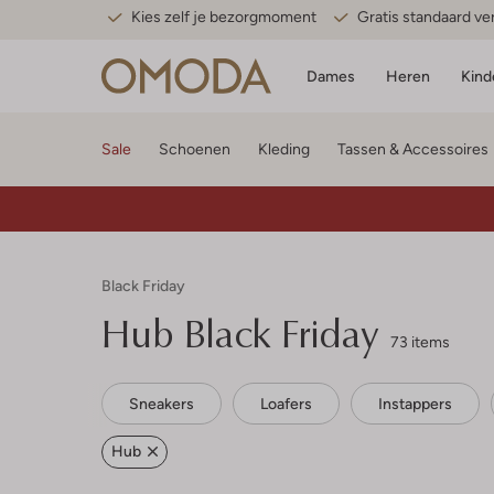
Kies zelf je bezorgmoment
Gratis standaard v
Dames
Heren
Kind
Sale
Schoenen
Kleding
Tassen & Accessoires
Black Friday
Hub
Black Friday
73 items
Sneakers
Loafers
Instappers
Hub