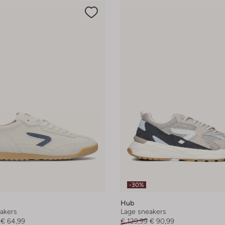
-30%
Hub
akers
Lage sneakers
€ 64,99
€ 129,99
€ 90,99