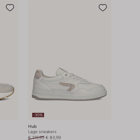
-30%
Hub
Lage sneakers
€ 119,99
€ 83,99