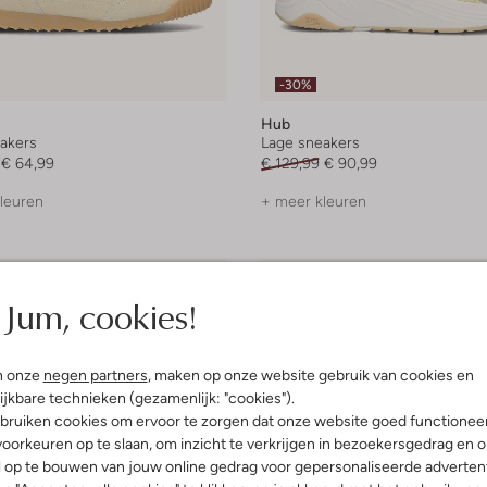
-30%
Hub
akers
Lage sneakers
€ 64,99
€ 129,99
€ 90,99
leuren
+ meer kleuren
Jum, cookies!
n onze
negen partners
, maken op onze website gebruik van cookies en
ijkbare technieken (gezamenlijk: "cookies").
bruiken cookies om ervoor te zorgen dat onze website goed functionee
oorkeuren op te slaan, om inzicht te verkrijgen in bezoekersgedrag en 
l op te bouwen van jouw online gedrag voor gepersonaliseerde advertent