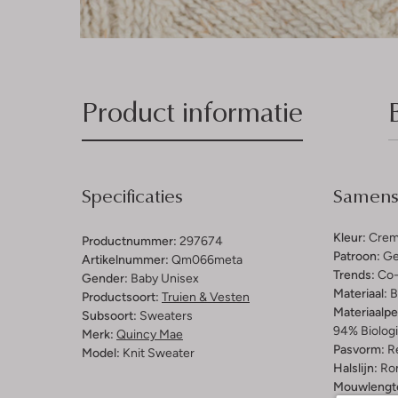
Product informatie
Specificaties
Samenst
Kleur:
Cre
Productnummer:
297674
Patroon:
Ge
Artikelnummer:
Qm066meta
Trends:
Co-
Gender:
Baby Unisex
Materiaal:
B
Productsoort:
Truien & Vesten
Materiaalp
Subsoort:
Sweaters
94% Biolog
Merk:
Quincy Mae
Pasvorm:
Re
Model:
Knit Sweater
Halslijn:
Ro
Mouwlengt