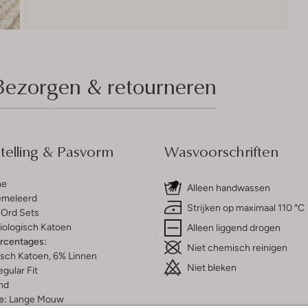
Bezorgen & retourneren
elling & Pasvorm
Wasvoorschriften
me
Alleen handwassen
meleerd
Strijken op maximaal 110 °C
Ord Sets
iologisch Katoen
Alleen liggend drogen
ercentages:
Niet chemisch reinigen
isch Katoen, 6% Linnen
Niet bleken
gular Fit
nd
e:
Lange Mouw