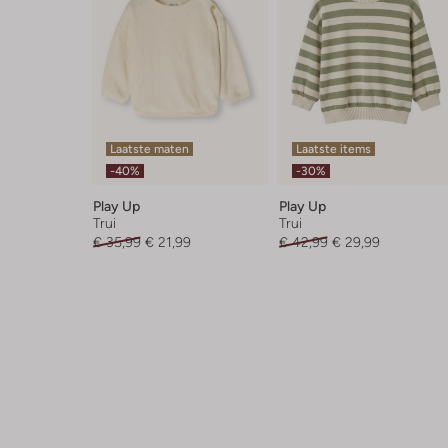
Laatste maten
Laatste items
-40%
-30%
Play Up
Play Up
Trui
Trui
€ 35,99
€ 21,99
€ 42,99
€ 29,99