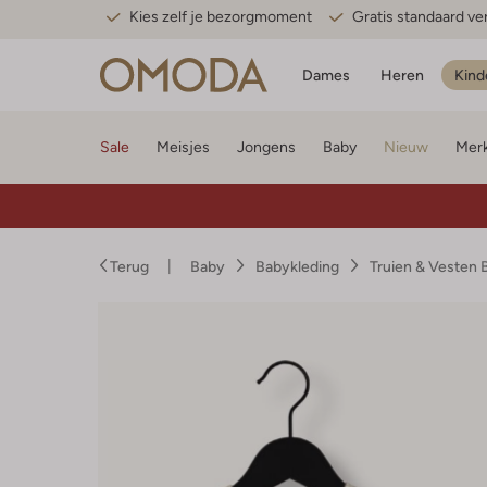
Kies zelf je bezorgmoment
Gratis standaard v
Dames
Heren
Kind
Sale
Meisjes
Jongens
Baby
Nieuw
Mer
Terug
Baby
Babykleding
Truien & Vesten 