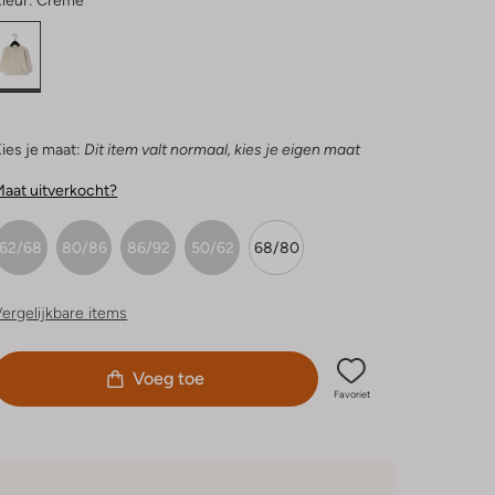
leur:
Creme
ies je maat:
Dit item valt normaal, kies je eigen maat
aat uitverkocht?
62/68
80/86
86/92
50/62
68/80
ergelijkbare items
Voeg toe
Favoriet