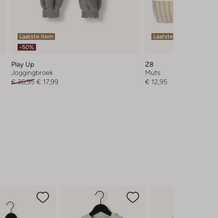
Laatste item
Laatste items
-50%
Play Up
Z8
Joggingbroek
Muts
€ 36,95
€ 17,99
€ 12,95