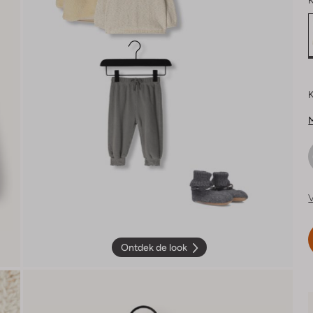
K
K
M
V
Ontdek de look