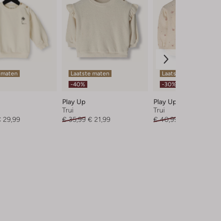
 maten
Laatste maten
Laatste item
-40%
-30%
Play Up
Play Up
Trui
Trui
 29,99
€ 35,99
€ 21,99
€ 40,99
€ 28,99