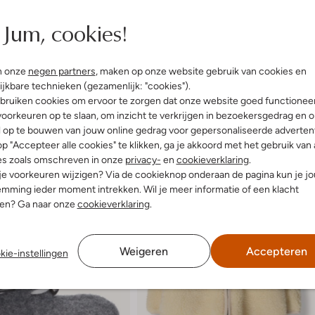
t
Jum, cookies!
n onze
negen partners
, maken op onze website gebruik van cookies en
ijkbare technieken (gezamenlijk: "cookies").
bruiken cookies om ervoor te zorgen dat onze website goed functionee
oorkeuren op te slaan, om inzicht te verkrijgen in bezoekersgedrag en 
l op te bouwen van jouw online gedrag voor gepersonaliseerde advertent
p "Accepteer alle cookies" te klikken, ga je akkoord met het gebruik van 
es zoals omschreven in onze
privacy-
en
cookieverklaring
.
 je voorkeuren wijzigen? Via de cookieknop onderaan de pagina kun je j
mming ieder moment intrekken. Wil je meer informatie of een klacht
nen? Ga naar onze
cookieverklaring
.
Weigeren
Accepteren
kie-instellingen