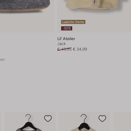
Laatste items
-30%
Lil' Atelier
Jack
€ 49,95
€ 34,99
ren