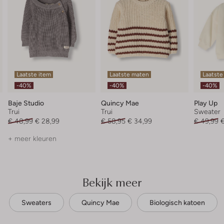
Laatste item
Laatste maten
Laatste
-40%
-40%
-40%
Baje Studio
Quincy Mae
Play Up
Trui
Trui
Sweater
€ 48,99
€ 28,99
€ 58,95
€ 34,99
€ 49,99
€
+ meer kleuren
Bekijk meer
Sweaters
Quincy Mae
Biologisch katoen