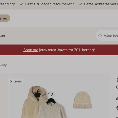
erzending*
Gratis 30 dagen retourneren*
Betaal achteraf met 
eren
ken
Shop nu:
jouw must-haves tot 70% korting!
Baby
5 items