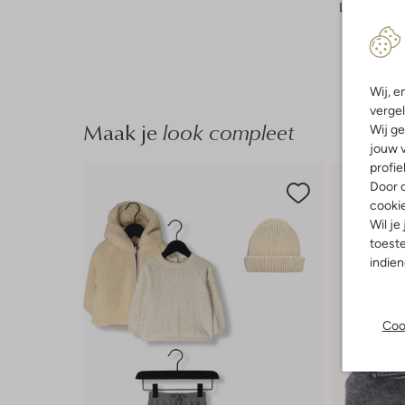
Lengte:
Kor
Wij, e
vergel
Maak je
look compleet
Wij ge
jouw v
profie
Door o
cooki
Wil je
toeste
indie
Coo