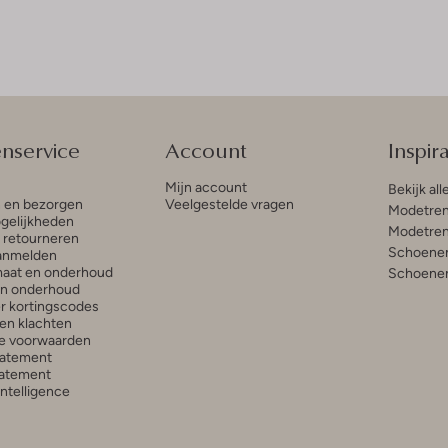
enservice
Account
Inspira
Mijn account
Bekijk all
n en bezorgen
Veelgestelde vragen
Modetren
gelijkheden
Modetren
n retourneren
Schoenen
anmelden
aat en onderhoud
Schoenen
en onderhoud
r kortingscodes
en klachten
e voorwaarden
tatement
atement
 Intelligence