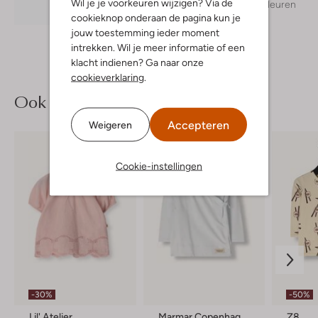
Wil je je voorkeuren wijzigen? Via de
+ meer kleuren
Ontdek de look
cookieknop onderaan de pagina kun je
jouw toestemming ieder moment
intrekken. Wil je meer informatie of een
klacht indienen? Ga naar onze
cookieverklaring
.
Ook iets voor jou?
Accepteren
Weigeren
Cookie-instellingen
-30%
-50%
Lil' Atelier
Marmar Copenhagen
Z8