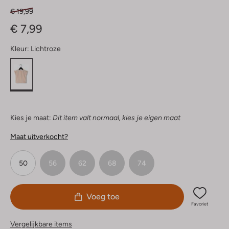
€ 19,99
€ 7,99
Kleur:
Lichtroze
Kies je maat:
Dit item valt normaal, kies je eigen maat
Maat uitverkocht?
50
56
62
68
74
Voeg toe
Favoriet
Vergelijkbare items