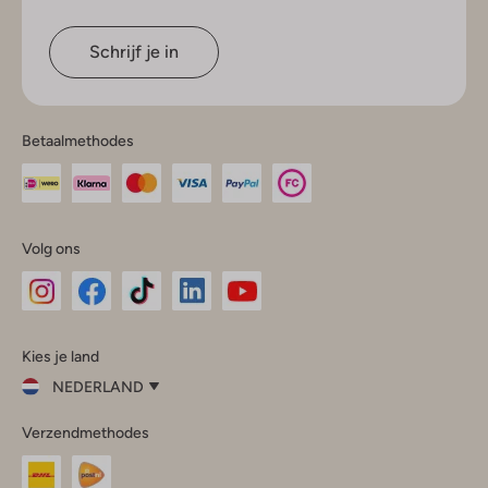
Schrijf je in
Betaalmethodes
Volg ons
Omoda
Omoda
Omoda
Omoda
Omoda
Kies je land
Instagram
Facebook
TikTok
LinkedIn
YouTube
NEDERLAND
Kies
Verzendmethodes
je
Sluit
land
Nederland