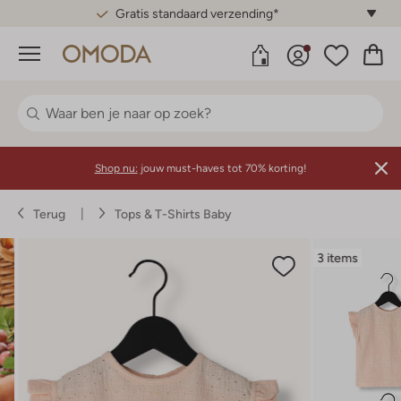
Gratis standaard verzending*
Menu
Shop nu:
jouw must-haves tot 70% korting!
Terug
Tops & T-Shirts Baby
3 items