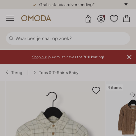
Gratis standaard verzending*
Menu
Shop nu:
jouw must-haves tot 70% korting!
Terug
Tops & T-Shirts Baby
4 items