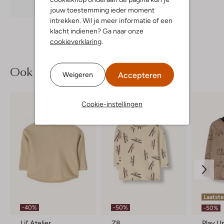
Ontdek de look
jouw toestemming ieder moment
intrekken. Wil je meer informatie of een
klacht indienen? Ga naar onze
cookieverklaring
.
Ook iets voor jou?
Accepteren
Weigeren
Cookie-instellingen
Laatste
-40%
-50%
-50%
Lil' Atelier
Z8
Play U