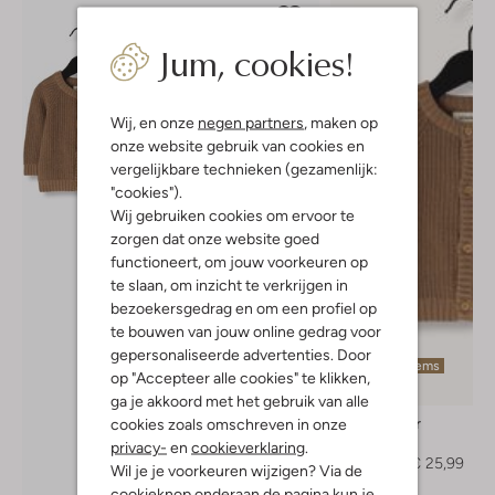
Jum, cookies!
Wij, en onze
negen partners
, maken op
onze website gebruik van cookies en
vergelijkbare technieken (gezamenlijk:
"cookies").
Wij gebruiken cookies om ervoor te
zorgen dat onze website goed
functioneert, om jouw voorkeuren op
te slaan, om inzicht te verkrijgen in
bezoekersgedrag en om een profiel op
te bouwen van jouw online gedrag voor
gepersonaliseerde advertenties. Door
Laatste items
op "Accepteer alle cookies" te klikken,
-20%
ga je akkoord met het gebruik van alle
Lil' Atelier
cookies zoals omschreven in onze
Vest
privacy-
en
cookieverklaring
.
€ 32,99
€ 25,99
Wil je je voorkeuren wijzigen? Via de
cookieknop onderaan de pagina kun je