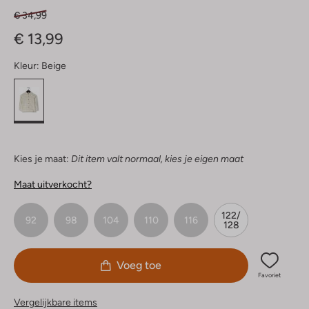
€ 34,99
€ 13,99
Kleur:
Beige
Kies je maat:
Dit item valt normaal, kies je eigen maat
Maat uitverkocht?
122/
92
98
104
110
116
128
Voeg toe
Favoriet
Vergelijkbare items