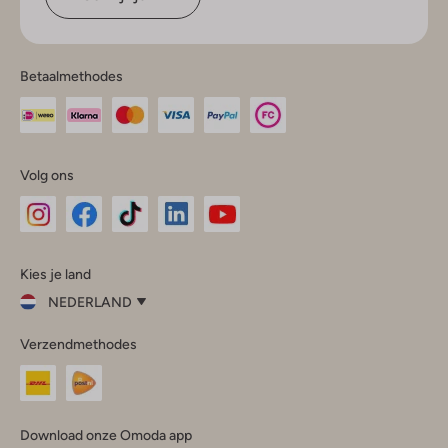
Betaalmethodes
Volg ons
Omoda
Omoda
Omoda
Omoda
Omoda
Kies je land
Instagram
Facebook
TikTok
LinkedIn
YouTube
NEDERLAND
Kies
Verzendmethodes
je
Sluit
land
Nederland
België
(Nederlands)
Download onze Omoda app