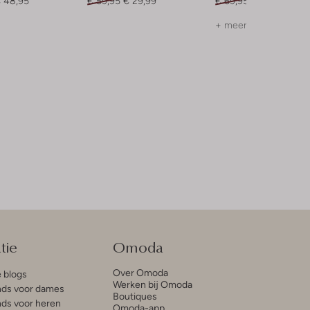
 48,95
€ 59,95
€ 29,99
€ 69,95
€ 55,99
+ meer kleuren
tie
Omoda
Over Omoda
e blogs
Werken bij Omoda
ds voor dames
Boutiques
ds voor heren
Omoda-app