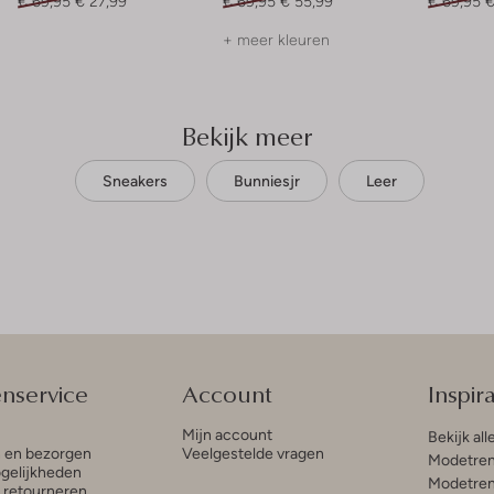
€ 69,95
€ 27,99
€ 69,95
€ 55,99
€ 69,95
€
+ meer kleuren
Bekijk meer
Sneakers
Bunniesjr
Leer
enservice
Account
Inspira
Mijn account
Bekijk all
n en bezorgen
Veelgestelde vragen
Modetren
gelijkheden
Modetren
n retourneren