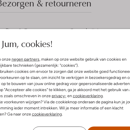
Bezorgen & retourneren
elling & Pasvorm
Omschrijving
Jum, cookies!
w
Daar gaat je kleine meid, ze zet h
allereerste schoentjes uit te zoek
uitenkant:
Leer
moeten ze ook flexibel zijn en ee
innenkant:
Leer
n onze
negen partners
, maken op onze website gebruik van cookies en
model ZUSJE ZACHT van het Neder
ol:
Rubber
gaaf uit dankzij het bovenwerk va
ijkbare technieken (gezamenlijk: "cookies").
g:
Veter
met roze en roségouden details. Z
bruiken cookies om ervoor te zorgen dat onze website goed functionee
holographic folie en is op de zijka
r voetbed:
Ja
oorkeuren op te slaan, om inzicht te verkrijgen in bezoekersgedrag en 
gesierd met de welbekende Bunnie
l op te bouwen van jouw online gedrag voor gepersonaliseerde advertent
glitters. De voering is gemaakt v
super flexibele zooltje buigt mee
p "Accepteer alle cookies" te klikken, ga je akkoord met het gebruik van 
ontwikkeling van het voetje en hee
es zoals omschreven in onze
privacy-
en
cookieverklaring
.
kindje helemaal klaar voor de
 je voorkeuren wijzigen? Via de cookieknop onderaan de pagina kun je j
mming ieder moment intrekken. Wil je meer informatie of een klacht
nen? Ga naar onze
cookieverklaring
.