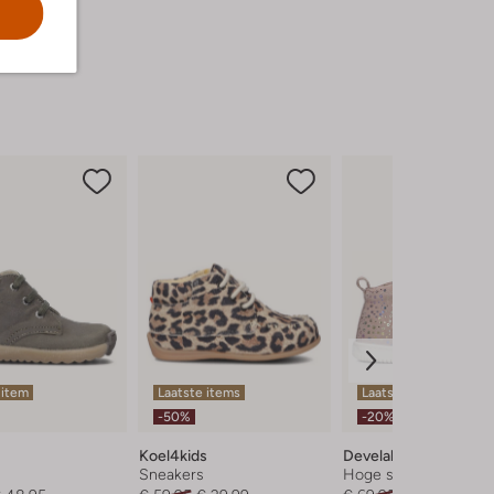
 item
Laatste items
Laatste maten
-50%
-20%
Koel4kids
Develab
Sneakers
Hoge sneakers