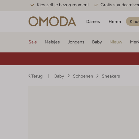
Kies zelf je bezorgmoment
Gratis standaard v
Dames
Heren
Kind
Sale
Meisjes
Jongens
Baby
Nieuw
Mer
Terug
Baby
Schoenen
Sneakers