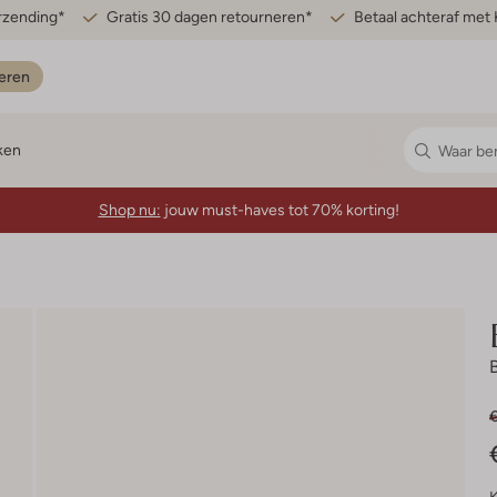
erzending*
Gratis 30 dagen retourneren*
Betaal achteraf met 
eren
ken
Shop nu:
jouw must-haves tot 70% korting!