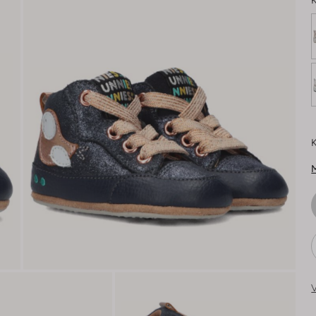
K
K
M
V