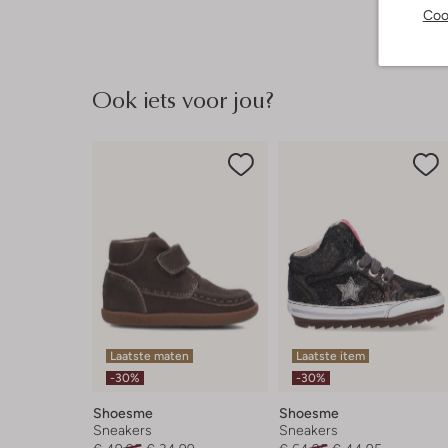
Coo
Ook iets voor jou?
Laatste maten
Laatste item
-30%
-30%
Shoesme
Shoesme
Sneakers
Sneakers