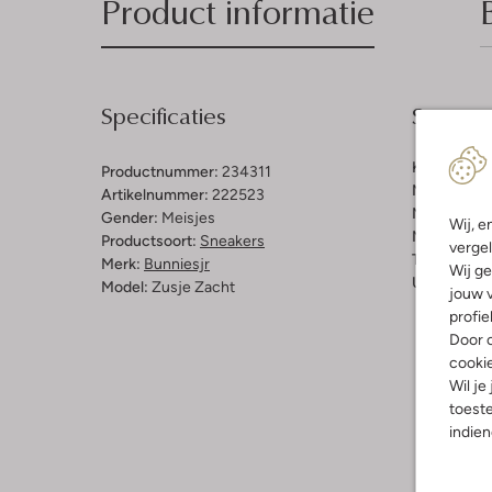
Product informatie
Specificaties
Samenst
Kleur:
Blau
Productnummer:
234311
Materiaal b
Artikelnummer:
222523
Materiaal b
Gender:
Meisjes
Wij, e
Materiaal zo
Productsoort:
Sneakers
vergel
Type sluitin
Merk:
Bunniesjr
Wij ge
Uitneembaa
Model:
Zusje Zacht
jouw v
profie
Door o
cooki
Wil je
toeste
indie