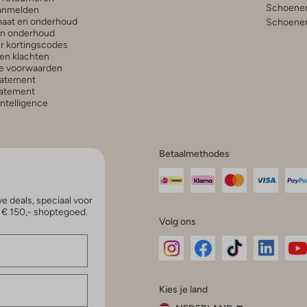
Schoenen
anmelden
aat en onderhoud
Schoenen
en onderhoud
r kortingscodes
en klachten
e voorwaarden
tatement
atement
 Intelligence
Betaalmethodes
e deals, speciaal voor
p € 150,- shoptegoed.
Volg ons
Omoda
Omoda
Omoda
Omoda
Om
Kies je land
Instagram
Facebook
TikTok
LinkedI
Yo