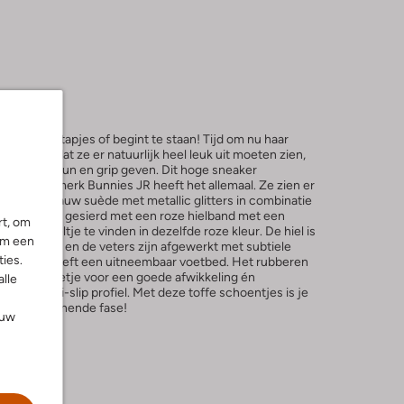
aar eerste stapjes of begint te staan! Tijd om nu haar
en. Naast dat ze er natuurlijk heel leuk uit moeten zien,
n goede steun en grip geven. Dit hoge sneaker
landse merk Bunnies JR heeft het allemaal. Ze zien er
n donkerblauw suède met metallic glitters in combinatie
o is de hiel gesierd met een roze hielband met een
rt, om
nt een vogeltje te vinden in dezelfde roze kleur. De hiel is
om een
s stippen en de veters zijn afgewerkt met subtiele
ies.
an leer en heeft een uitneembaar voetbed. Het rubberen
 met het voetje voor een goede afwikkeling én
alle
ft een anti-slip profiel. Met deze toffe schoentjes is je
ze nieuwe spannende fase!
ouw