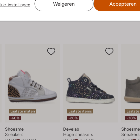
Weigeren
Accepteren
kie-instellingen
Laatste maten
Laatste items
Laatste
-60%
-20%
-30%
Shoesme
Develab
Shoesme
Sneakers
Hoge sneakers
Sneakers