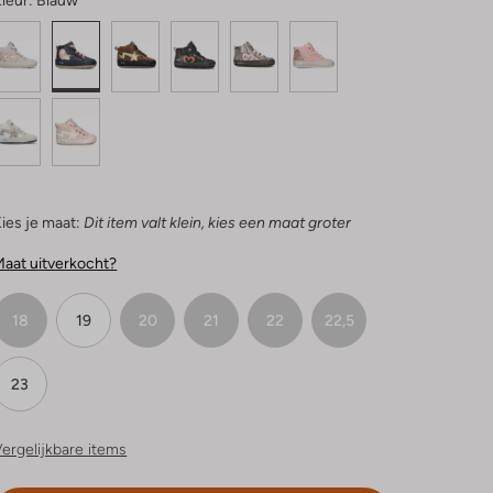
leur:
Blauw
ies je maat:
Dit item valt klein, kies een maat groter
aat uitverkocht?
18
19
20
21
22
22,5
23
ergelijkbare items