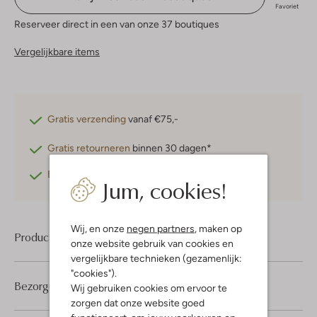
Favoriet
Reserveer direct in een van onze 37 boutiques
Vergelijkbare items
Gratis verzending
vanaf €75,-
Gratis retourneren
binnen 30 dagen*
Betaal achteraf
met Klarna
Jum, cookies!
Wij, en onze
negen partners
, maken op
Product informatie
onze website gebruik van cookies en
vergelijkbare technieken (gezamenlijk:
"cookies").
Bezorgen & retourneren
Wij gebruiken cookies om ervoor te
zorgen dat onze website goed