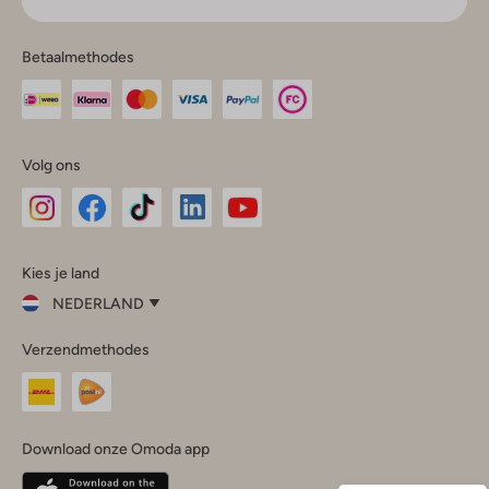
Betaalmethodes
Volg ons
Omoda
Omoda
Omoda
Omoda
Omoda
Kies je land
Instagram
Facebook
TikTok
LinkedIn
YouTube
NEDERLAND
Kies
Verzendmethodes
je
Sluit
land
Nederland
België
(Nederlands)
Download onze Omoda app
Belgique
(Français)