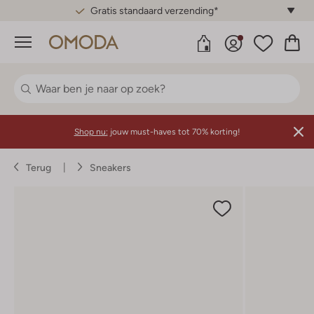
Gratis standaard verzending*
Menu
Shop nu:
jouw must-haves tot 70% korting!
Terug
Sneakers