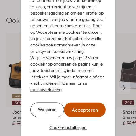
functioneert, om jouw voorkeuren op
te slaan, om inzicht te verkrijgen in
bezoekersgedrag en om een profiel op
Ook iets voor jou?
te bouwen van jouw online gedrag voor
gepersonaliseerde advertenties. Door
op "Accepteer alle cookies" te klikken,
ga je akkoord met het gebruik van alle
cookies zoals omschreven in onze
privacy-
en
cookieverklaring
.
Wil je je voorkeuren wijzigen? Via de
cookieknop onderaan de pagina kun je
jouw toestemming ieder moment
intrekken. Wil je meer informatie of een
klacht indienen? Ga naar onze
cookieverklaring
.
Laatste item
Laatste maten
-20%
-50%
-20%
Accepteren
Weigeren
Jochie & Freaks
Shoesme
Shoes
Sneakers
Sneakers
Sneak
€ 59,95
€ 29,95
€ 62,95
€ 49,95
€ 59,9
Cookie-instellingen