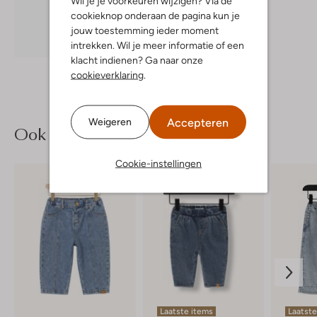
Wil je je voorkeuren wijzigen? Via de
€ 29,99
cookieknop onderaan de pagina kun je
jouw toestemming ieder moment
Ontdek de look
intrekken. Wil je meer informatie of een
klacht indienen? Ga naar onze
cookieverklaring
.
Accepteren
Weigeren
Ook iets voor jou?
Cookie-instellingen
Laatste items
Laatste