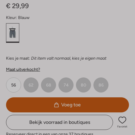
€ 29,99
Kleur:
Blauw
Kies je maat:
Dit item valt normaal, kies je eigen maat
Maat uitverkocht?
56
62
68
74
80
86
Voeg toe
Bekijk voorraad in boutiques
Favoriet
Reserveer direct in een van onze 37 boutiques