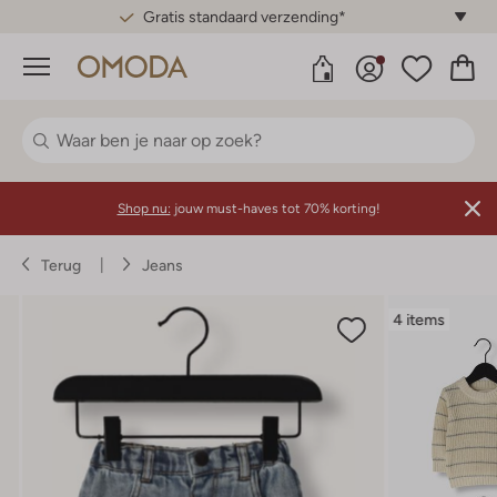
Gratis standaard verzending*
Menu
Shop nu:
jouw must-haves tot 70% korting!
Terug
Jeans
4 items