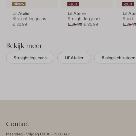
Nieuw
-30%
-20%
Lil' Atelier
Lil' Atelier
Lil' Ate
Straight leg jeans
Straight leg jeans
Short
€ 32,99
€ 36,99
€ 25,99
€ 29,9
Bekijk meer
Straight leg jeans
Lil' Atelier
Biologisch katoen
Contact
Maandag - Vrijdag 09:00 - 19:00 uur