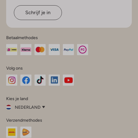
Schrijf je in
Betaalmethodes
Volg ons
Omoda
Omoda
Omoda
Omoda
Omoda
Kies je land
Instagram
Facebook
TikTok
LinkedIn
YouTube
NEDERLAND
Kies
Verzendmethodes
je
Sluit
land
Nederland