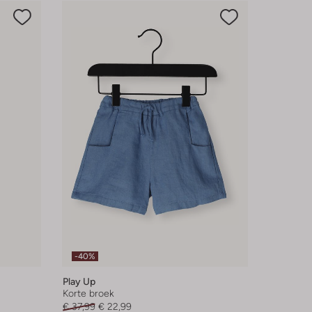
-40%
Play Up
Korte broek
€ 37,99
€ 22,99