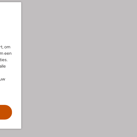
rt, om
om een
ies.
alle
ouw