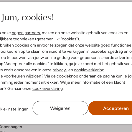
Jum, cookies!
n onze
negen partners
, maken op onze website gebruik van cookies en
ijkbare technieken (gezamenlijk: "cookies").
bruiken cookies om ervoor te zorgen dat onze website goed functionee
oorkeuren op te slaan, om inzicht te verkrijgen in bezoekersgedrag en 
l op te bouwen van jouw online gedrag voor gepersonaliseerde advertent
p "Accepteer alle cookies" te klikken, ga je akkoord met het gebruik van 
es zoals omschreven in onze
privacy-
en
cookieverklaring
.
 je voorkeuren wijzigen? Via de cookieknop onderaan de pagina kun je j
mming ieder moment intrekken. Wil je meer informatie of een klacht
nen? Ga naar onze
cookieverklaring
.
Weigeren
Accepteren
kie-instellingen
 items
Copenhagen
oek