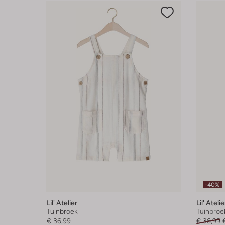
-40%
Lil' Atelier
Lil' Atelie
Tuinbroek
Tuinbroe
€ 36,99
€ 36,99