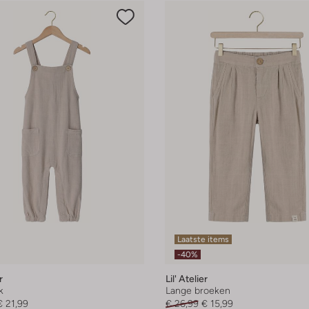
Laatste items
-40%
r
Lil' Atelier
k
Lange broeken
€ 21,99
€ 26,99
€ 15,99