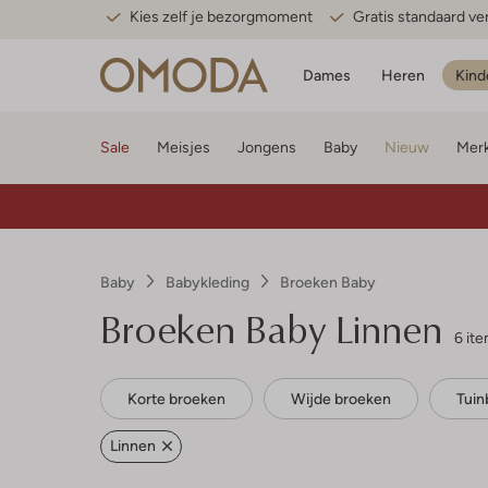
Kies zelf je bezorgmoment
Gratis standaard v
Dames
Heren
Kind
Sale
Meisjes
Jongens
Baby
Nieuw
Mer
Baby
Babykleding
Broeken Baby
Broeken Baby Linnen
6 it
Korte broeken
Wijde broeken
Tuin
Linnen