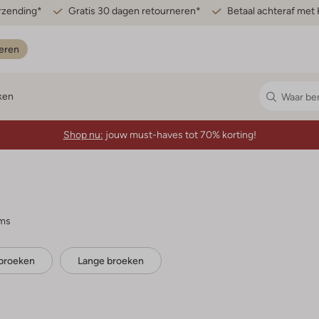
erzending*
Gratis 30 dagen retourneren*
Betaal achteraf met 
eren
ken
Shop nu:
jouw must-haves tot 70% korting!
ems
broeken
Lange broeken