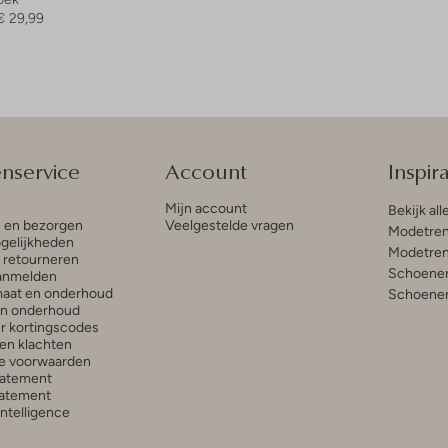
€ 29,99
enservice
Account
Inspira
Mijn account
Bekijk all
n en bezorgen
Veelgestelde vragen
Modetren
gelijkheden
Modetren
n retourneren
Schoenen
anmelden
aat en onderhoud
Schoenen
en onderhoud
r kortingscodes
en klachten
e voorwaarden
tatement
atement
 Intelligence