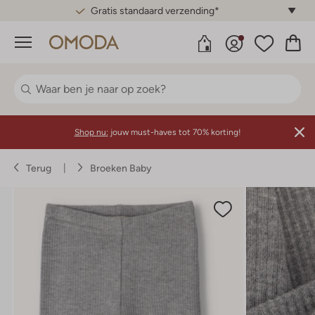
Gratis standaard verzending*
Menu
Shop nu:
jouw must-haves tot 70% korting!
Terug
Broeken Baby