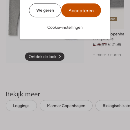
Accepteren
Weigeren
Laatste items
-20%
Cookie-instellingen
Marmar Copenhage
Longsleeve
€ 26,99
€ 21,99
+ meer kleuren
Ontdek de look
Bekijk meer
Leggings
Marmar Copenhagen
Biologisch kat