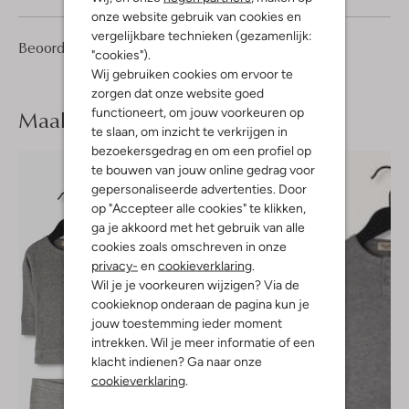
onze website gebruik van cookies en
vergelijkbare technieken (gezamenlijk:
4
5
Beoordelingen
(4)
5
/5
"cookies").
Sterren
Wij gebruiken cookies om ervoor te
zorgen dat onze website goed
functioneert, om jouw voorkeuren op
Maak je
look compleet
te slaan, om inzicht te verkrijgen in
bezoekersgedrag en om een profiel op
te bouwen van jouw online gedrag voor
gepersonaliseerde advertenties. Door
op "Accepteer alle cookies" te klikken,
ga je akkoord met het gebruik van alle
cookies zoals omschreven in onze
privacy-
en
cookieverklaring
.
Wil je je voorkeuren wijzigen? Via de
cookieknop onderaan de pagina kun je
jouw toestemming ieder moment
intrekken. Wil je meer informatie of een
klacht indienen? Ga naar onze
cookieverklaring
.