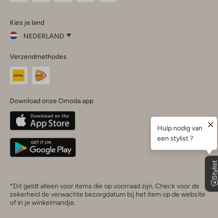
Omoda
Omoda
Omoda
Omoda
Omoda
Kies je land
Instagram
Facebook
TikTok
LinkedIn
YouTube
NEDERLAND
Kies
Verzendmethodes
je
Sluit
land
Nederland
België
(Nederlands)
Download onze Omoda app
Belgique
(Français)
Deutschland
*Dit geldt alleen voor items die op voorraad zijn. Check voor de
zekerheid de verwachte bezorgdatum bij het item op de website
of in je winkelmandje.