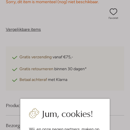
Sorry, dit item is momenteel (nog) niet beschikbaar.
Favoriet
Vergelijkbare items
Gratis verzending
vanaf €75,-
Gratis retourneren
binnen 30 dagen*
Betaal achteraf
met Klarna
Product informatie
Jum, cookies!
Bezorgen & retourneren
Wij, en onze
negen partners
, maken op