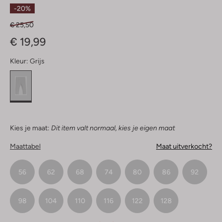
Sterren
-20%
€ 25,50
€ 19,99
Kleur:
Grijs
Kies je maat:
Dit item valt normaal, kies je eigen maat
Maattabel
Maat uitverkocht?
56
62
68
74
80
86
92
98
104
110
116
122
128