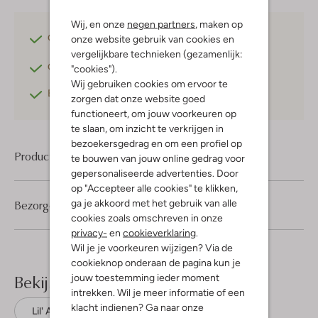
Wij, en onze
negen partners
, maken op
Gratis verzending
vanaf €75,-
onze website gebruik van cookies en
vergelijkbare technieken (gezamenlijk:
Gratis retourneren
binnen 30 dagen*
"cookies").
Wij gebruiken cookies om ervoor te
Betaal achteraf
met Klarna
zorgen dat onze website goed
functioneert, om jouw voorkeuren op
te slaan, om inzicht te verkrijgen in
bezoekersgedrag en om een profiel op
Product informatie
te bouwen van jouw online gedrag voor
gepersonaliseerde advertenties. Door
op "Accepteer alle cookies" te klikken,
ga je akkoord met het gebruik van alle
Bezorgen & retourneren
cookies zoals omschreven in onze
privacy-
en
cookieverklaring
.
Wil je je voorkeuren wijzigen? Via de
cookieknop onderaan de pagina kun je
Bekijk meer
jouw toestemming ieder moment
intrekken. Wil je meer informatie of een
klacht indienen? Ga naar onze
Lil' Atelier
Biologisch katoen