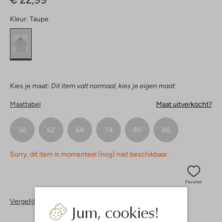
Kleur:
Taupe
Kies je maat:
Dit item valt normaal, kies je eigen maat
Maattabel
Maat uitverkocht?
56
62
68
74
80
86
Sorry, dit item is momenteel (nog) niet beschikbaar.
Favoriet
Vergelijkbare items
Jum, cookies!