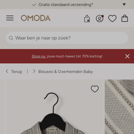
Gratis standaard verzending*
Menu
Shop nu:
jouw must-haves tot 70% korting!
Terug
Blouses & Overhemden Baby