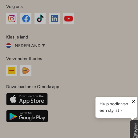
Volg ons
Omoda
Omoda
Omoda
Omoda
Omoda
Kies je land
Instagram
Facebook
TikTok
LinkedIn
YouTube
NEDERLAND
Kies
Verzendmethodes
je
Sluit
land
Nederland
België
(Nederlands)
Download onze Omoda app
Belgique
(Français)
Deutschland