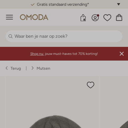
Gratis standaard verzending*
Menu
Shop nu:
jouw must-haves tot 70% korting!
Terug
Mutsen