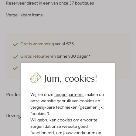
Reserveer direct in een van onze 37 boutiques
Vergelijkbare items
Gratis verzending
vanaf €75,-
Gratis retourneren
binnen 30 dagen*
Betaal achteraf
met Klarna
Jum, cookies!
Product informatie
Wij, en onze
negen partners
, maken op
onze website gebruik van cookies en
vergelijkbare technieken (gezamenlijk:
"cookies").
Bezorgen & retourneren
Wij gebruiken cookies om ervoor te
zorgen dat onze website goed
functioneert, om jouw voorkeuren op