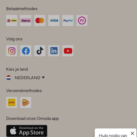
Betaalmethodes
Volg ons
Omoda
Omoda
Omoda
Omoda
Omoda
Kies je land
Instagram
Facebook
TikTok
LinkedIn
YouTube
NEDERLAND
Kies
Verzendmethodes
je
Sluit
land
Nederland
België
(Nederlands)
Download onze Omoda app
Belgique
(Français)
Deutschland