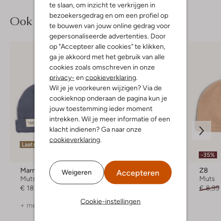
te slaan, om inzicht te verkrijgen in
bezoekersgedrag en om een profiel op
Ook iets voor jou?
te bouwen van jouw online gedrag voor
gepersonaliseerde advertenties. Door
op "Accepteer alle cookies" te klikken,
ga je akkoord met het gebruik van alle
cookies zoals omschreven in onze
privacy-
en
cookieverklaring
.
Wil je je voorkeuren wijzigen? Via de
cookieknop onderaan de pagina kun je
jouw toestemming ieder moment
intrekken. Wil je meer informatie of een
klacht indienen? Ga naar onze
cookieverklaring
.
Laatste items
Laatste maten
-35%
Marmar Copenhagen
Marmar Copenhagen
Z8
Accepteren
Weigeren
Muts
Muts
Muts
€ 18,50
€ 18,50
€ 8,99
Cookie-instellingen
+ meer kleuren
+ meer kleuren