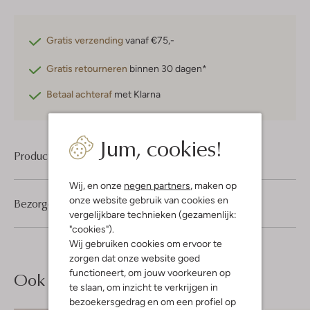
Gratis verzending
vanaf €75,-
Gratis retourneren
binnen 30 dagen*
Betaal achteraf
met Klarna
Jum, cookies!
Product informatie
Wij, en onze
negen partners
, maken op
onze website gebruik van cookies en
Bezorgen & retourneren
vergelijkbare technieken (gezamenlijk:
"cookies").
Wij gebruiken cookies om ervoor te
zorgen dat onze website goed
functioneert, om jouw voorkeuren op
Ook iets voor jou?
te slaan, om inzicht te verkrijgen in
bezoekersgedrag en om een profiel op