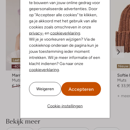
te bouwen van jouw online gedrag voor
gepersonaliseerde advertenties. Door
op "Accepteer alle cookies" te klikken,
ga je akkoord met het gebruik van alle
cookies zoals omschreven in onze
privacy-
en
cookieverklaring
.
Wil je je voorkeuren wijzigen? Via de
cookieknop onderaan de pagina kun je
jouw toestemming ieder moment
intrekken. Wil je meer informatie of een
Laatste maten
klacht indienen? Ga naar onze
-35%
Nieuw
-40%
cookieverklaring
.
Marmar Copenhagen
Z8
Softie
Muts
Muts
Muts
€ 19,99
€ 11,99
€ 8,99
€ 5,99
€ 33,9
Accepteren
Weigeren
+ meer
Cookie-instellingen
Bekijk meer