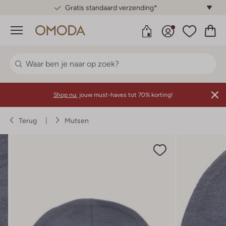
Gratis standaard verzending*
Menu
Shop nu:
jouw must-haves tot 70% korting!
Terug
Mutsen