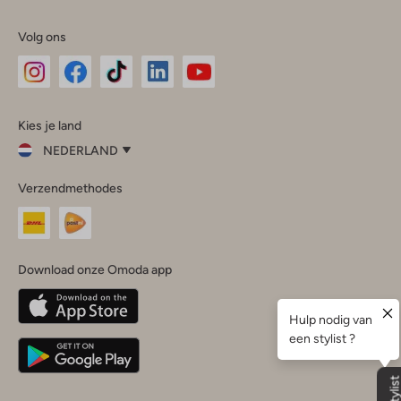
Volg ons
Omoda
Omoda
Omoda
Omoda
Omoda
Kies je land
Instagram
Facebook
TikTok
LinkedIn
YouTube
NEDERLAND
Kies
Verzendmethodes
je
Sluit
land
Nederland
België
(Nederlands)
Download onze Omoda app
Belgique
(Français)
Deutschland